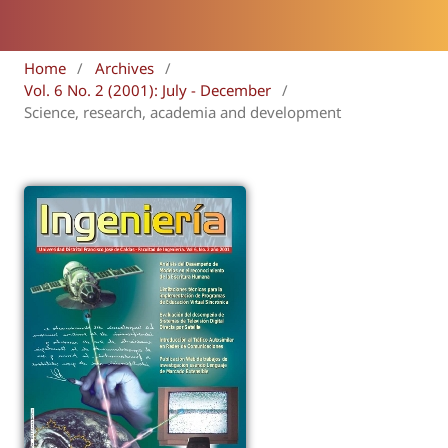
Home
/
Archives
/
Vol. 6 No. 2 (2001): July - December
/
Science, research, academia and development