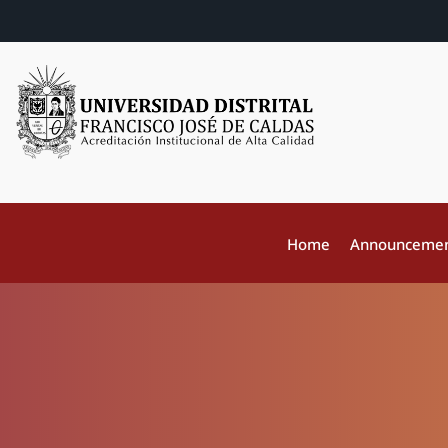
Home
Announceme