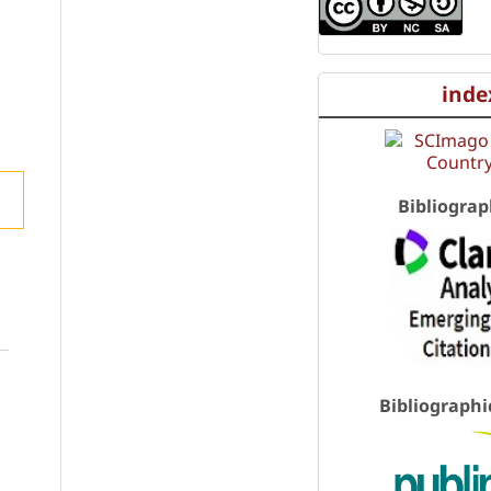
inde
Bibliograp
Bibliographi