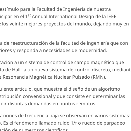
 estímulo para la Facultad de Ingeniería de nuestra
st
cipar en el 1
Annual International Design de la IEEE
 los veinte mejores proyectos del mundo, dejando muy en
a de reestructuración de la facultad de ingeniería que con
eriores y responda a necesidades de modernidad.
icación a un sistema de control de campo magnético que
 de Hall" a un nuevo sistema de control discreto, median
de Resonancia Magnética Nuclear Pulsado (RMN).
iguiente artículo, que muestra el diseño de un algoritmo
stribución convensional y que consiste en determinar las
uplir distintas demandas en puntos remotos.
aciones de frecuencia baja se observan en varios sistemas:
os. Es el fenómeno llamado ruido 1/f o ruedo de parpadeo
ación de numerosos científicos.