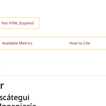
l Text HTML (Español)
Available Metrics
How to Cite
4
r
scátegui