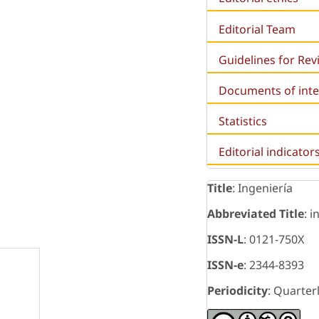
Editorial Team
Guidelines for Re
Documents of inte
Statistics
Editorial indicator
Title
: Ingeniería
Abbreviated Title
: i
ISSN-L
: 0121-750X
ISSN-e
: 2344-8393
Periodicity
: Quarter