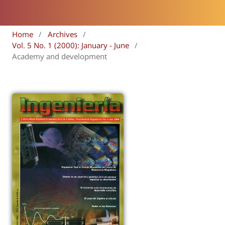
Home
/
Archives
/
Vol. 5 No. 1 (2000): January - June
/
Academy and development