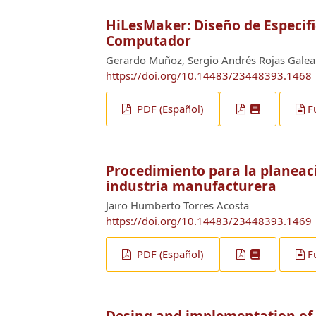
HiLesMaker: Diseño de Especifi
Computador
Gerardo Muñoz, Sergio Andrés Rojas Galea
https://doi.org/10.14483/23448393.1468
PDF (Español)
F
Procedimiento para la planea
industria manufacturera
Jairo Humberto Torres Acosta
https://doi.org/10.14483/23448393.1469
PDF (Español)
F
Desing and implementation of 