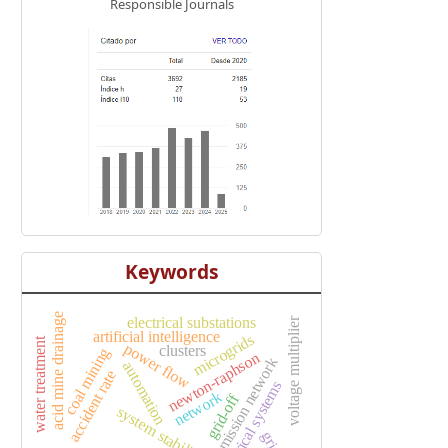
Responsible Journals
Keywords
acid mine drainage
electrical substations
voltage multiplier
artificial intelligence
microgrids
water treatment
power flow
clusters
coal mining
newton-raphson
transmission network
automation
accident rate
electrical systems
network
grid-off
system stability