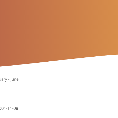
uary - June
e
001-11-08