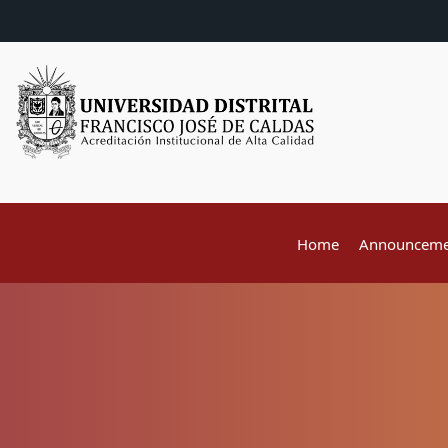
Home
Announceme