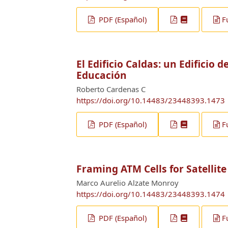
PDF (Español)
F
El Edificio Caldas: un Edificio d
Educación
Roberto Cardenas C
https://doi.org/10.14483/23448393.1473
PDF (Español)
F
Framing ATM Cells for Satellit
Marco Aurelio Alzate Monroy
https://doi.org/10.14483/23448393.1474
PDF (Español)
F