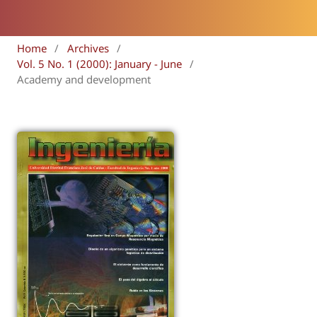
Home
/
Archives
/
Vol. 5 No. 1 (2000): January - June
/
Academy and development