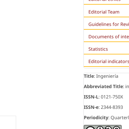
Editorial Team
Guidelines for Re
Documents of inte
Statistics
Editorial indicator
Title
: Ingeniería
Abbreviated Title
: i
ISSN-L
: 0121-750X
ISSN-e
: 2344-8393
Periodicity
: Quarter