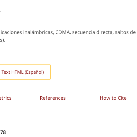
s
aciones inalámbricas, CDMA, secuencia directa, saltos de
s).
l Text HTML (Español)
etrics
References
How to Cite
-78