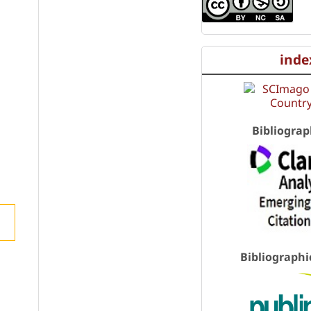
inde
Bibliograp
Bibliographi