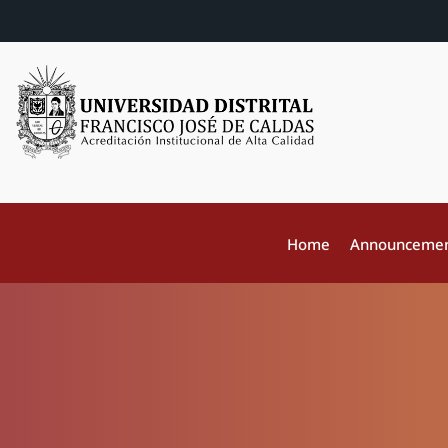
Home
Announceme