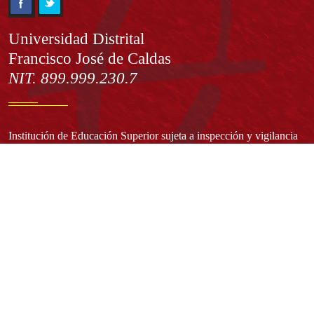
Información
Universidad Distrital
Francisco José de Caldas
NIT. 899.999.230.7
Institución de Educación Superior sujeta a inspección y vigilancia
por el Ministerio de Educación Nacional
Acuerdo de creación N° 10 de 1948 del Concejo de Bogotá
Acreditación Institucional de Alta Calidad - Resolución N° 023653
del 10 de diciembre del 2021
Redes sociales