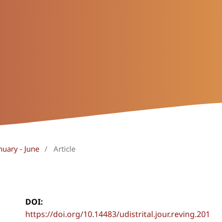
nuary - June
/
Article
DOI:
https://doi.org/10.14483/udistrital.jour.reving.201