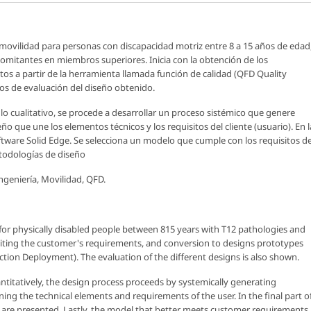
e movilidad para personas con discapacidad motriz entre 8 a 15 años de edad
omitantes en miembros superiores. Inicia con la obtención de los
stos a partir de la herramienta llamada función de calidad (QFD Quality
os de evaluación del diseño obtenido.
lo cualitativo, se procede a desarrollar un proceso sistémico que genere
ño que une los elementos técnicos y los requisitos del cliente (usuario). En l
software Solid Edge. Se selecciona un modelo que cumple con los requisitos de
etodologías de diseño
ngeniería, Movilidad, QFD.
 for physically disabled people between 815 years with T12 pathologies and
liciting the customer's requirements, and conversion to designs prototypes
nction Deployment). The evaluation of the different designs is also shown.
antitatively, the design process proceeds by systemically generating
ning the technical elements and requirements of the user. In the final part o
e are presented. Lastly, the model that better meets customer requirements