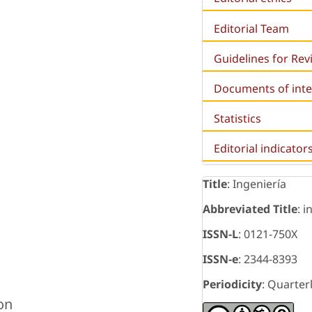
Editorial Team
Guidelines for Re
Documents of inte
Statistics
Editorial indicator
Title
: Ingeniería
Abbreviated Title
: i
ISSN-L
: 0121-750X
ISSN-e
: 2344-8393
Periodicity
: Quarter
on