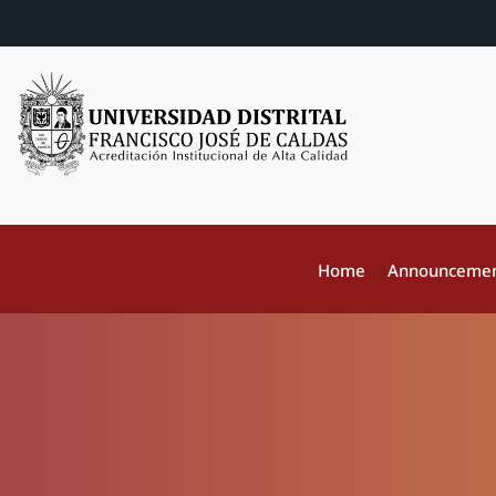
Home
Announceme