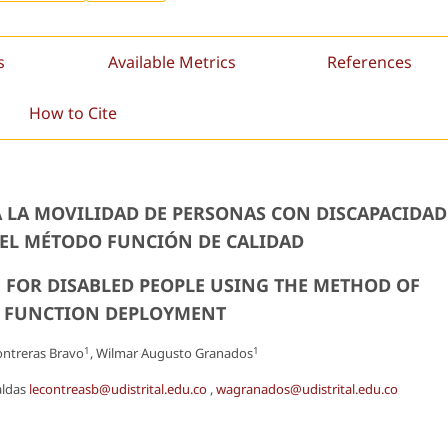
s
Available Metrics
References
How to Cite
A LA MOVILIDAD DE PERSONAS CON DISCAPACIDAD
EL MÉTODO FUNCIÓN DE CALIDAD
E FOR DISABLED PEOPLE USING THE METHOD OF
 FUNCTION DEPLOYMENT
1
1
ntreras Bravo
, Wilmar Augusto Granados
aldas
lecontreasb@udistrital.edu.co
,
wagranados@udistrital.edu.co