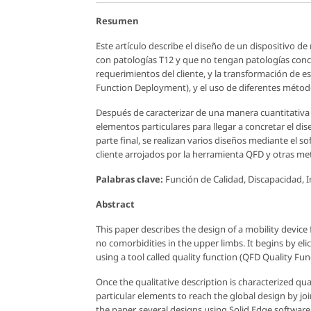
Resumen
Este artículo describe el diseño de un dispositivo d
con patologías T12 y que no tengan patologías conc
requerimientos del cliente, y la transformación de e
Function Deployment), y el uso de diferentes métod
Después de caracterizar de una manera cuantitativa 
elementos particulares para llegar a concretar el dise
parte final, se realizan varios diseños mediante el 
cliente arrojados por la herramienta QFD y otras m
Palabras clave:
Función de Calidad, Discapacidad, I
Abstract
This paper describes the design of a mobility device
no comorbidities in the upper limbs. It begins by e
using a tool called quality function (QFD Quality Fu
Once the qualitative description is characterized qu
particular elements to reach the global design by joi
the paper, several designs using Solid Edge softwar