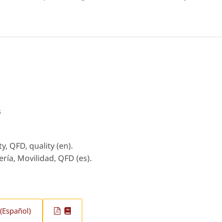
s
ty, QFD, quality (en).
ría, Movilidad, QFD (es).
(Español)