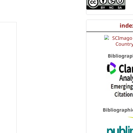
inde
Bibliograp
Bibliographi