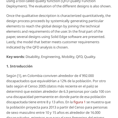
using a tool called quality function (QFD Quality Function
Deployment). The evaluation of the different designs is also shown.
Once the qualitative description is characterized quantitatively, the
design process proceeds by systemically generating particular
elements to reach the global design by joining the technical
elements and requirements of the user. In the final part of the
paper, several designs using Solid Edge software are presented.
Lastly, the model that better meets customer requirements
indicated by the QFD analysis is chosen.
Key words:
Disability, Engineering, Mobility, QFD, Quality.
1. Introducción
Según [1], en Colombia conviven alrededor de 4´992.000
discapacitados que equivaldrían a 12% de la población. Por otro
lado según el Censo 2005 (datos más reciente en el país) se
determinó que existen alrededor de 6.3 personas por cada 100 con
una discapacidad permanente en donde parte de esa población
discapacitada tiene entre 8 y 13 años. En la
figura 1
se muestra que
la población proyecta para 2013 a partir del Censo para personas
de sexo masculino entre 10 y 15 años es alrededor de 16.000
discapacitados, mientras que para el sexo femenino del mismo