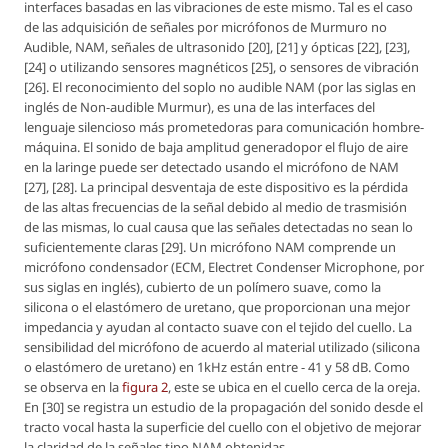
interfaces basadas en las vibraciones de este mismo. Tal es el caso
de las adquisición de señales por micrófonos de Murmuro no
Audible, NAM, señales de ultrasonido [20], [21] y ópticas [22], [23],
[24] o utilizando sensores magnéticos [25], o sensores de vibración
[26]. El reconocimiento del soplo no audible NAM (por las siglas en
inglés de Non-audible Murmur), es una de las interfaces del
lenguaje silencioso más prometedoras para comunicación hombre-
máquina. El sonido de baja amplitud generadopor el flujo de aire
en la laringe puede ser detectado usando el micrófono de NAM
[27], [28]. La principal desventaja de este dispositivo es la pérdida
de las altas frecuencias de la señal debido al medio de trasmisión
de las mismas, lo cual causa que las señales detectadas no sean lo
suficientemente claras [29]. Un micrófono NAM comprende un
micrófono condensador (ECM, Electret Condenser Microphone, por
sus siglas en inglés), cubierto de un polímero suave, como la
silicona o el elastómero de uretano, que proporcionan una mejor
impedancia y ayudan al contacto suave con el tejido del cuello. La
sensibilidad del micrófono de acuerdo al material utilizado (silicona
o elastómero de uretano) en 1kHz están entre - 41 y 58 dB. Como
se observa en la
figura 2
, este se ubica en el cuello cerca de la oreja.
En [30] se registra un estudio de la propagación del sonido desde el
tracto vocal hasta la superficie del cuello con el objetivo de mejorar
la claridad de la señales tipo NAM obtenidas.