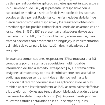
de tiempo real donde fue aplicado a sujetos que están expuestos a
95 dB nivel de ruido. En [54] se presenta un dispositivo con la
capacidad de medir la distribución de la vibración de las cuerdas
vocales en tiempo real. Pacientes con enfermedades de la laringe
fueron tratados con este dispositivo y los resultados obtenidos
describen que fue posible estimar la frecuencia de los armónicos de
los sonidos. En [55] y [56] se presentan analizadores de voz que
usan electrodos EMG, micrófonos Electrec y acelerómetros, para
tratar a pacientes con desórdenes de lenguaje y la implementación
del habla sub-vocal para la fabricación de sintetizadores del
lenguaje.
En cuanto a comunicaciones respecta, en [57] se muestra una SSI
compuesta por un sistema de adquisición multimodal de
información del habla llamado Ultraspeech [37].El sistema graba
imágenes ultrasónicas y ópticas sincrónicamente con la señal de
audio, que pueden ser transmitidas en tiempo real hasta la
ubicación del receptor del mensaje. Las aplicaciones de las SSIs
también abarcan las teleconferencias [58], las terminales telefónicas
y los teléfonos móviles que tenga disponible la adaptación de tales
herramientas de lenguaje silencioso [59]. Algunas investigaciones
muestran estudios detallados en los que se expone que las