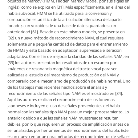
ocultos de Markov (HMM, Hidden Markov Model, por sus siglas en
inglés), como se explica en [31]. Más específicamente, en el área del
habla subvocal, HMM se ha utilizado para la conversión y
comparación estadística de la articulación silenciosa del aparto
fonador, con vocablos de una base de datos guardados con
anterioridad [61]. Basado en este mismo modelo, se presenta en
[32] un nuevo método de reconocimiento NAM, el cual requiere
solamente una pequeña cantidad de datos para el entrenamiento
de HMMs y está basado en adaptación supervisada e iteración
adaptativa. Con el fin de mejorar la claridad de las señales NAM, en
[33] los autores presentan los resultados de un escaneo por
imágenes de resonancia magnética del tracto vocal para ser
aplicadas al estudio del mecanismo de producción del NAM y
compararlo con el mecanismo de producción de habla normal. Uno
de los trabajos más recientes hechos sobre el análisis y
reconocimiento de las señales tipo NAM es el mostrado en [34].
Aquí los autores realizan el reconocimiento de los fonemas
japoneses e incluyen el uso de señales provenientes del habla
normal con las señales tipo NAM para un mejor procesamiento. Lo
anterior debido a que las señales NAM muestreadas resultan
débiles, por lo que requieren un proceso de amplificación antes de
ser analizadas por herramientas de reconocimiento del habla. Este
es un nuevo enfoque para métodos de reconocimientos de señales