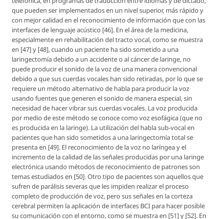
telefónica, en programas de traducción entre idiomas y de dictado,
que pueden ser implementados en un nivel superior, más rápido y
con mejor calidad en el reconocimiento de información que con las
interfaces de lenguaje acústico [46]. En el área de la medicina,
especialmente en rehabilitación del tracto vocal, como se muestra
en [47] y [48], cuando un paciente ha sido sometido a una
laringectomía debido a un accidente o al cáncer de laringe, no
puede producir el sonido de la voz de una manera convencional
debido a que sus cuerdas vocales han sido retiradas, por lo que se
requiere un método alternativo de habla para producir la voz
usando fuentes que generen el sonido de manera especial, sin
necesidad de hacer vibrar sus cuerdas vocales. La voz producida
por medio de este método se conoce como voz esofágica (que no
es producida en la laringe). La utilización del habla sub-vocal en
pacientes que han sido sometidos a una laringectomía total se
presenta en [49]. El reconocimiento de la voz no laríngea y el
incremento de la calidad de las señales producidas por una laringe
electrónica usando métodos de reconocimiento de patrones son
temas estudiados en [50]. Otro tipo de pacientes son aquellos que
sufren de parálisis severas que les impiden realizar el proceso
completo de producción de voz, pero sus señales en la corteza
cerebral permiten la aplicación de interfaces BCI para hacer posible
su comunicación con el entorno, como se muestra en [51] y [52]. En