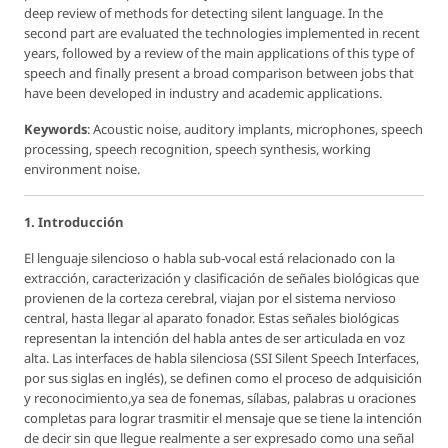
deep review of methods for detecting silent language. In the
second part are evaluated the technologies implemented in recent
years, followed by a review of the main applications of this type of
speech and finally present a broad comparison between jobs that
have been developed in industry and academic applications.
Keywords
: Acoustic noise, auditory implants, microphones, speech
processing, speech recognition, speech synthesis, working
environment noise.
1. Introducción
El lenguaje silencioso o habla sub-vocal está relacionado con la
extracción, caracterización y clasificación de señales biológicas que
provienen de la corteza cerebral, viajan por el sistema nervioso
central, hasta llegar al aparato fonador. Estas señales biológicas
representan la intención del habla antes de ser articulada en voz
alta. Las interfaces de habla silenciosa (SSI Silent Speech Interfaces,
por sus siglas en inglés), se definen como el proceso de adquisición
y reconocimiento,ya sea de fonemas, sílabas, palabras u oraciones
completas para lograr trasmitir el mensaje que se tiene la intención
de decir sin que llegue realmente a ser expresado como una señal