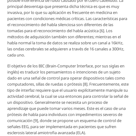
posible interferencia de ruido causado por el cuero cabelludo. La
principal desventaja que presenta dicha técnica es que es muy
invasiva, por lo que su aplicación es frecuente en medicina en
pacientes con condiciones médicas críticas. Las características para
el reconocimiento del habla silenciosa son diferentes de las
tomadas para el reconocimiento del habla acústica [6]. Los
métodos de adquisición también son diferentes; mientras en el
habla normal la toma de datos se realiza sobre un canal a 16kHz,
las ondas cerebrales se adquieren a través de 16 canales a 300Hz,
cada uno.
El objetivo de los BIC (Brain-Computer Interface, por sus siglas en
inglés) es traducir los pensamientos o intenciones de un sujeto
dado en una señal de control para operar dispositivos tales como
computadores, sillas de ruedas o prótesis [8]. Frecuentemente, este
tipo de interfaz requiere que el usuario explícitamente manipule su
actividad cerebral, la cual se usa entonces para controlar la señal de
un dispositivo. Generalmente se necesita un proceso de
aprendizaje que puede tomar varios meses. Este es el caso de una
prótesis de habla para individuos con impedimentos severos de
comunicación [9], donde se propone un esquema de control de
señales EEG, para ser implementada en pacientes que sufren
esclerosis lateral amiotrofia avanzada (ELA).