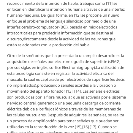
reconocimiento de la intención de habla, trabajos como [11] se
enfocan en identificar la intención humana a través de una interfaz
humano-máquina. De igual forma, en [12] se propone un nuevo
enfoque al problema de lenguaje silencioso por medio de una
interfaz cerebro-computador (BCI), basada en microelectrodos
intracorticales para predecir la información que se destina al
discurso,directamente desde la actividad de las neuronas que
están relacionadas con la producción del habla.
Otro de lo smétodos que ha presentado un amplio desarrollo es la
adquisición de señales por electromiografía de superficie (sEMG,
por sus siglas en inglés, surfice Electromiography).La utilización de
esta tecnología consiste en registrar la actividad eléctrica del
músculo, la cual es capturada por electrodos de superficie (es decir,
no implantados),produciendo señales acordes a la vibración o
movimiento del aparato fonador [13], [14]. Las señales eléctricas
son producidas por la fibra muscular, que es activada por el sistema
nervioso central, generando una pequeña descarga de corriente
eléctrica debida a los flujos iónicos a través de las membranas de
las células musculares. Después de adquirirse las señales, se realiza
un proceso de amplificación para tener señales que puedan ser
utilizadas en la reproducción de la voz [15],[16],[17]. Cuando se
utiliza esta técnica en interfaces que pretenden instrumentar el