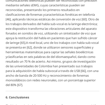
comunicaciones telefónicas pueden ser reconocidas con precisión
mediante señales sEMG, cuyas características pueden ser
reconocidas, presentando los primeros resultados en
clasificaciones de fonemas ycaracterísticas fonéticas en telefonía
[46], aplicando técnicas estáticas de conversión de voz [60]. Otro de
los trabajos derivados del habla sub-vocal es la laringe electrónica;
este dispositivo transforma las vibraciones articulares del aparato
fonador, en sonidos de voz, utilizando un sintetizador de voz que
apoya la restitución del habla en pacientes que han sufrido cáncer
de laringe [65].A nivel local, uno de los trabajos con habla sub-vocal
se presenta en [62], donde se utilizaron sensores superficiales y
herramientas matemáticas para captar las señales bioeléctricas
yclasificarlas en seis palabras de del idiomaespañol, dando como
resultado un 70 % de acierto. Asi mismo, grupos de investigación
de las universidades de Colombia han presentado sus trabajos
para la adquisición de habla subvocal a través de USB [66], con una
ancho de banda de 20-500 Hz y reconocimiento de fonemas
monosilábicos con redes neuronales, con un porcentaje superior
del 80% [67].
6. Conclusiones