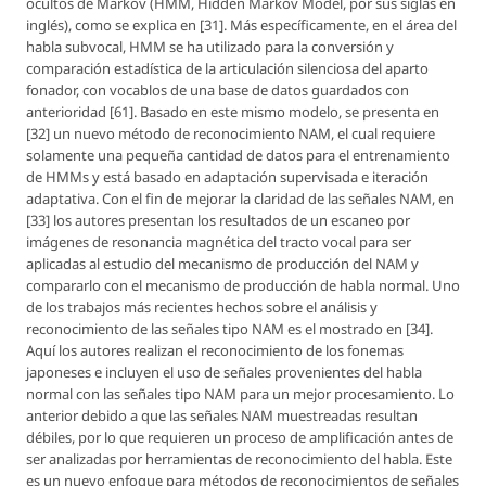
ocultos de Markov (HMM, Hidden Markov Model, por sus siglas en
inglés), como se explica en [31]. Más específicamente, en el área del
habla subvocal, HMM se ha utilizado para la conversión y
comparación estadística de la articulación silenciosa del aparto
fonador, con vocablos de una base de datos guardados con
anterioridad [61]. Basado en este mismo modelo, se presenta en
[32] un nuevo método de reconocimiento NAM, el cual requiere
solamente una pequeña cantidad de datos para el entrenamiento
de HMMs y está basado en adaptación supervisada e iteración
adaptativa. Con el fin de mejorar la claridad de las señales NAM, en
[33] los autores presentan los resultados de un escaneo por
imágenes de resonancia magnética del tracto vocal para ser
aplicadas al estudio del mecanismo de producción del NAM y
compararlo con el mecanismo de producción de habla normal. Uno
de los trabajos más recientes hechos sobre el análisis y
reconocimiento de las señales tipo NAM es el mostrado en [34].
Aquí los autores realizan el reconocimiento de los fonemas
japoneses e incluyen el uso de señales provenientes del habla
normal con las señales tipo NAM para un mejor procesamiento. Lo
anterior debido a que las señales NAM muestreadas resultan
débiles, por lo que requieren un proceso de amplificación antes de
ser analizadas por herramientas de reconocimiento del habla. Este
es un nuevo enfoque para métodos de reconocimientos de señales