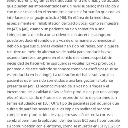
telefónica, en programas de traducción entre idiomas y de dictado,
que pueden ser implementados en un nivel superior, más rápido y
con mejor calidad en el reconocimiento de información que con las
interfaces de lenguaje acústico [46]. En el área de la medicina,
especialmente en rehabilitación del tracto vocal, como se muestra
en [47] y [48], cuando un paciente ha sido sometido a una
laringectomía debido a un accidente o al cáncer de laringe, no
puede producir el sonido de la voz de una manera convencional
debido a que sus cuerdas vocales han sido retiradas, por lo que se
requiere un método alternativo de habla para producir la voz
usando fuentes que generen el sonido de manera especial, sin
necesidad de hacer vibrar sus cuerdas vocales. La voz producida
por medio de este método se conoce como voz esofágica (que no
es producida en la laringe). La utilización del habla sub-vocal en
pacientes que han sido sometidos a una laringectomía total se
presenta en [49]. El reconocimiento de la voz no laríngea y el
incremento de la calidad de las señales producidas por una laringe
electrónica usando métodos de reconocimiento de patrones son
temas estudiados en [50]. Otro tipo de pacientes son aquellos que
sufren de parálisis severas que les impiden realizar el proceso
completo de producción de voz, pero sus señales en la corteza
cerebral permiten la aplicación de interfaces BCI para hacer posible
su comunicación con el entorno, como se muestra en [51] y [52]. En