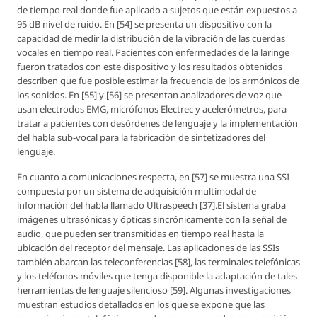
de tiempo real donde fue aplicado a sujetos que están expuestos a
95 dB nivel de ruido. En [54] se presenta un dispositivo con la
capacidad de medir la distribución de la vibración de las cuerdas
vocales en tiempo real. Pacientes con enfermedades de la laringe
fueron tratados con este dispositivo y los resultados obtenidos
describen que fue posible estimar la frecuencia de los armónicos de
los sonidos. En [55] y [56] se presentan analizadores de voz que
usan electrodos EMG, micrófonos Electrec y acelerómetros, para
tratar a pacientes con desórdenes de lenguaje y la implementación
del habla sub-vocal para la fabricación de sintetizadores del
lenguaje.
En cuanto a comunicaciones respecta, en [57] se muestra una SSI
compuesta por un sistema de adquisición multimodal de
información del habla llamado Ultraspeech [37].El sistema graba
imágenes ultrasónicas y ópticas sincrónicamente con la señal de
audio, que pueden ser transmitidas en tiempo real hasta la
ubicación del receptor del mensaje. Las aplicaciones de las SSIs
también abarcan las teleconferencias [58], las terminales telefónicas
y los teléfonos móviles que tenga disponible la adaptación de tales
herramientas de lenguaje silencioso [59]. Algunas investigaciones
muestran estudios detallados en los que se expone que las