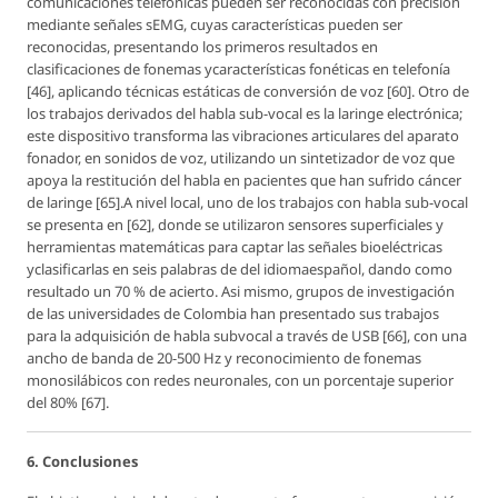
comunicaciones telefónicas pueden ser reconocidas con precisión
mediante señales sEMG, cuyas características pueden ser
reconocidas, presentando los primeros resultados en
clasificaciones de fonemas ycaracterísticas fonéticas en telefonía
[46], aplicando técnicas estáticas de conversión de voz [60]. Otro de
los trabajos derivados del habla sub-vocal es la laringe electrónica;
este dispositivo transforma las vibraciones articulares del aparato
fonador, en sonidos de voz, utilizando un sintetizador de voz que
apoya la restitución del habla en pacientes que han sufrido cáncer
de laringe [65].A nivel local, uno de los trabajos con habla sub-vocal
se presenta en [62], donde se utilizaron sensores superficiales y
herramientas matemáticas para captar las señales bioeléctricas
yclasificarlas en seis palabras de del idiomaespañol, dando como
resultado un 70 % de acierto. Asi mismo, grupos de investigación
de las universidades de Colombia han presentado sus trabajos
para la adquisición de habla subvocal a través de USB [66], con una
ancho de banda de 20-500 Hz y reconocimiento de fonemas
monosilábicos con redes neuronales, con un porcentaje superior
del 80% [67].
6. Conclusiones