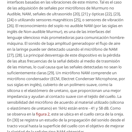
interfaces basadas en las vibraciones de este mismo. Tal es el caso
de las adquisición de señales por micrófonos de Murmuro no
Audible, NAM, señales de ultrasonido [20], [21] y ópticas [22], [23],
[24] o utilizando sensores magnéticos [25], o sensores de vibración
[26]. El reconocimiento del soplo no audible NAM (por las siglas en
inglés de Non-audible Murmur), es una de las interfaces del
lenguaje silencioso más prometedoras para comunicación hombre-
máquina. El sonido de baja amplitud generadopor el flujo de aire
en la laringe puede ser detectado usando el micrófono de NAM
[27], [28]. La principal desventaja de este dispositivo es la pérdida
de las altas frecuencias de la señal debido al medio de trasmisión
de las mismas, lo cual causa que las señales detectadas no sean lo
suficientemente claras [29]. Un micrófono NAM comprende un
micrófono condensador (ECM, Electret Condenser Microphone, por
sus siglas en inglés), cubierto de un polímero suave, como la
silicona o el elastómero de uretano, que proporcionan una mejor
impedancia y ayudan al contacto suave con el tejido del cuello. La
sensibilidad del micrófono de acuerdo al material utilizado (silicona
o elastómero de uretano) en 1kHz están entre - 41 y 58 dB. Como
se observa en la
figura 2
, este se ubica en el cuello cerca de la oreja.
En [30] se registra un estudio de la propagación del sonido desde el
tracto vocal hasta la superficie del cuello con el objetivo de mejorar
la claridad de la señales tipo NAM obtenidas.