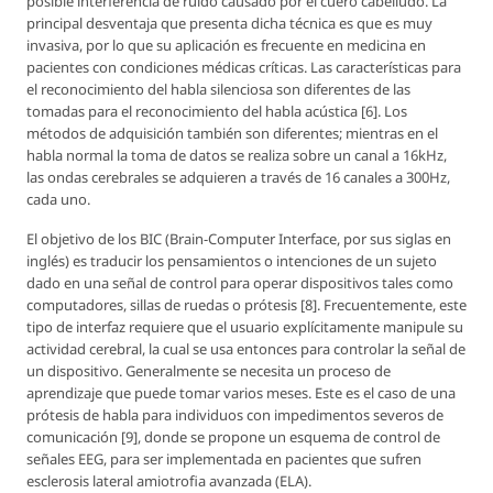
posible interferencia de ruido causado por el cuero cabelludo. La
principal desventaja que presenta dicha técnica es que es muy
invasiva, por lo que su aplicación es frecuente en medicina en
pacientes con condiciones médicas críticas. Las características para
el reconocimiento del habla silenciosa son diferentes de las
tomadas para el reconocimiento del habla acústica [6]. Los
métodos de adquisición también son diferentes; mientras en el
habla normal la toma de datos se realiza sobre un canal a 16kHz,
las ondas cerebrales se adquieren a través de 16 canales a 300Hz,
cada uno.
El objetivo de los BIC (Brain-Computer Interface, por sus siglas en
inglés) es traducir los pensamientos o intenciones de un sujeto
dado en una señal de control para operar dispositivos tales como
computadores, sillas de ruedas o prótesis [8]. Frecuentemente, este
tipo de interfaz requiere que el usuario explícitamente manipule su
actividad cerebral, la cual se usa entonces para controlar la señal de
un dispositivo. Generalmente se necesita un proceso de
aprendizaje que puede tomar varios meses. Este es el caso de una
prótesis de habla para individuos con impedimentos severos de
comunicación [9], donde se propone un esquema de control de
señales EEG, para ser implementada en pacientes que sufren
esclerosis lateral amiotrofia avanzada (ELA).