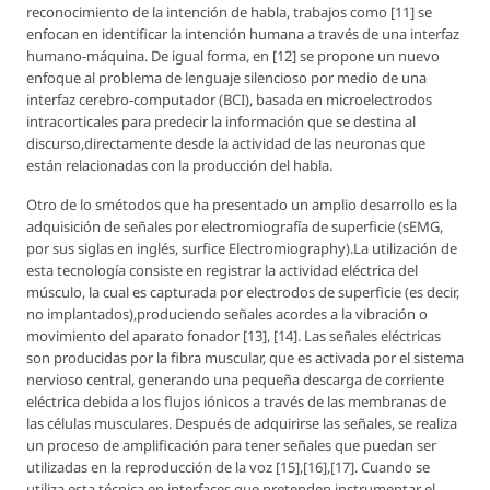
reconocimiento de la intención de habla, trabajos como [11] se
enfocan en identificar la intención humana a través de una interfaz
humano-máquina. De igual forma, en [12] se propone un nuevo
enfoque al problema de lenguaje silencioso por medio de una
interfaz cerebro-computador (BCI), basada en microelectrodos
intracorticales para predecir la información que se destina al
discurso,directamente desde la actividad de las neuronas que
están relacionadas con la producción del habla.
Otro de lo smétodos que ha presentado un amplio desarrollo es la
adquisición de señales por electromiografía de superficie (sEMG,
por sus siglas en inglés, surfice Electromiography).La utilización de
esta tecnología consiste en registrar la actividad eléctrica del
músculo, la cual es capturada por electrodos de superficie (es decir,
no implantados),produciendo señales acordes a la vibración o
movimiento del aparato fonador [13], [14]. Las señales eléctricas
son producidas por la fibra muscular, que es activada por el sistema
nervioso central, generando una pequeña descarga de corriente
eléctrica debida a los flujos iónicos a través de las membranas de
las células musculares. Después de adquirirse las señales, se realiza
un proceso de amplificación para tener señales que puedan ser
utilizadas en la reproducción de la voz [15],[16],[17]. Cuando se
utiliza esta técnica en interfaces que pretenden instrumentar el