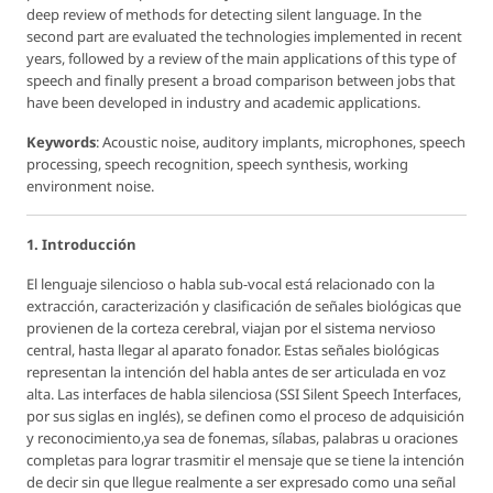
deep review of methods for detecting silent language. In the
second part are evaluated the technologies implemented in recent
years, followed by a review of the main applications of this type of
speech and finally present a broad comparison between jobs that
have been developed in industry and academic applications.
Keywords
: Acoustic noise, auditory implants, microphones, speech
processing, speech recognition, speech synthesis, working
environment noise.
1. Introducción
El lenguaje silencioso o habla sub-vocal está relacionado con la
extracción, caracterización y clasificación de señales biológicas que
provienen de la corteza cerebral, viajan por el sistema nervioso
central, hasta llegar al aparato fonador. Estas señales biológicas
representan la intención del habla antes de ser articulada en voz
alta. Las interfaces de habla silenciosa (SSI Silent Speech Interfaces,
por sus siglas en inglés), se definen como el proceso de adquisición
y reconocimiento,ya sea de fonemas, sílabas, palabras u oraciones
completas para lograr trasmitir el mensaje que se tiene la intención
de decir sin que llegue realmente a ser expresado como una señal