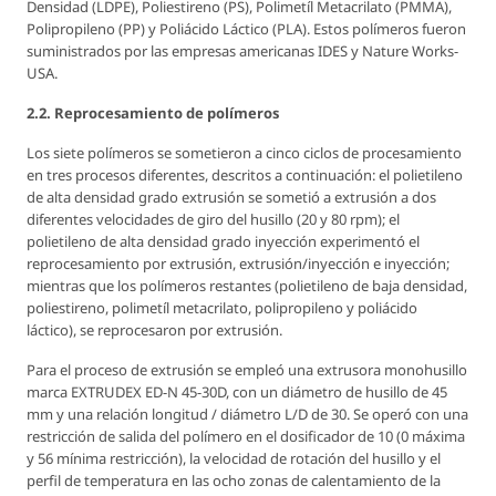
Densidad (LDPE), Poliestireno (PS), Polimetíl Metacrilato (PMMA),
Polipropileno (PP) y Poliácido Láctico (PLA). Estos polímeros fueron
suministrados por las empresas americanas IDES y Nature Works-
USA.
2.2. Reprocesamiento de polímeros
Los siete polímeros se sometieron a cinco ciclos de procesamiento
en tres procesos diferentes, descritos a continuación: el polietileno
de alta densidad grado extrusión se sometió a extrusión a dos
diferentes velocidades de giro del husillo (20 y 80 rpm); el
polietileno de alta densidad grado inyección experimentó el
reprocesamiento por extrusión, extrusión/inyección e inyección;
mientras que los polímeros restantes (polietileno de baja densidad,
poliestireno, polimetíl metacrilato, polipropileno y poliácido
láctico), se reprocesaron por extrusión.
Para el proceso de extrusión se empleó una extrusora monohusillo
marca EXTRUDEX ED-N 45-30D, con un diámetro de husillo de 45
mm y una relación longitud / diámetro L/D de 30. Se operó con una
restricción de salida del polímero en el dosificador de 10 (0 máxima
y 56 mínima restricción), la velocidad de rotación del husillo y el
perfil de temperatura en las ocho zonas de calentamiento de la