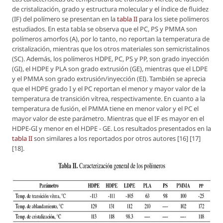
de cristalización, grado y estructura molecular y el índice de fluidez
(IF) del polímero se presentan en la
tabla II
para los siete polímeros
estudiados. En esta tabla se observa que el PC, PS y PMMA son
polímeros amorfos (A), por lo tanto, no reportan la temperatura de
cristalización, mientras que los otros materiales son semicristalinos
(SC). Además, los polímeros HDPE, PC, PS y PP, son grado inyección
(GI), el HDPE y PLA son grado extrusión (GE), mientras que el LDPE
y el PMMA son grado extrusión/inyección (EI). También se aprecia
que el HDPE grado I y el PC reportan el menor y mayor valor de la
temperatura de transición vítrea, respectivamente. En cuanto a la
temperatura de fusión, el PMMA tiene en menor valor y el PC el
mayor valor de este parámetro. Mientras que el IF es mayor en el
HDPE-GI y menor en el HDPE - GE. Los resultados presentados en la
tabla II
son similares a los reportados por otros autores [16] [17]
[18].