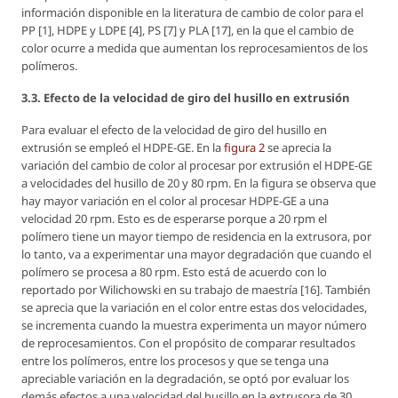
información disponible en la literatura de cambio de color para el
PP [1], HDPE y LDPE [4], PS [7] y PLA [17], en la que el cambio de
color ocurre a medida que aumentan los reprocesamientos de los
polímeros.
3.3. Efecto de la velocidad de giro del husillo en extrusión
Para evaluar el efecto de la velocidad de giro del husillo en
extrusión se empleó el HDPE-GE. En la
figura 2
se aprecia la
variación del cambio de color al procesar por extrusión el HDPE-GE
a velocidades del husillo de 20 y 80 rpm. En la figura se observa que
hay mayor variación en el color al procesar HDPE-GE a una
velocidad 20 rpm. Esto es de esperarse porque a 20 rpm el
polímero tiene un mayor tiempo de residencia en la extrusora, por
lo tanto, va a experimentar una mayor degradación que cuando el
polímero se procesa a 80 rpm. Esto está de acuerdo con lo
reportado por Wilichowski en su trabajo de maestría [16]. También
se aprecia que la variación en el color entre estas dos velocidades,
se incrementa cuando la muestra experimenta un mayor número
de reprocesamientos. Con el propósito de comparar resultados
entre los polímeros, entre los procesos y que se tenga una
apreciable variación en la degradación, se optó por evaluar los
demás efectos a una velocidad del husillo en la extrusora de 30