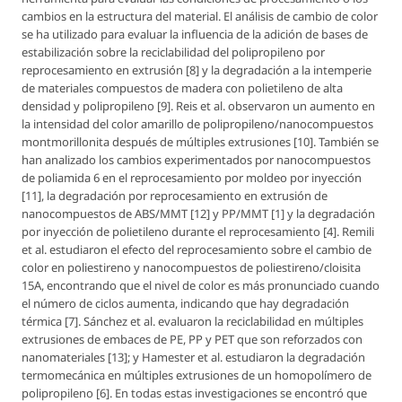
cambios en la estructura del material. El análisis de cambio de color
se ha utilizado para evaluar la influencia de la adición de bases de
estabilización sobre la reciclabilidad del polipropileno por
reprocesamiento en extrusión [8] y la degradación a la intemperie
de materiales compuestos de madera con polietileno de alta
densidad y polipropileno [9]. Reis et al. observaron un aumento en
la intensidad del color amarillo de polipropileno/nanocompuestos
montmorillonita después de múltiples extrusiones [10]. También se
han analizado los cambios experimentados por nanocompuestos
de poliamida 6 en el reprocesamiento por moldeo por inyección
[11], la degradación por reprocesamiento en extrusión de
nanocompuestos de ABS/MMT [12] y PP/MMT [1] y la degradación
por inyección de polietileno durante el reprocesamiento [4]. Remili
et al. estudiaron el efecto del reprocesamiento sobre el cambio de
color en poliestireno y nanocompuestos de poliestireno/cloisita
15A, encontrando que el nivel de color es más pronunciado cuando
el número de ciclos aumenta, indicando que hay degradación
térmica [7]. Sánchez et al. evaluaron la reciclabilidad en múltiples
extrusiones de embaces de PE, PP y PET que son reforzados con
nanomateriales [13]; y Hamester
et al.
estudiaron la degradación
termomecánica en múltiples extrusiones de un homopolímero de
polipropileno [6]. En todas estas investigaciones se encontró que