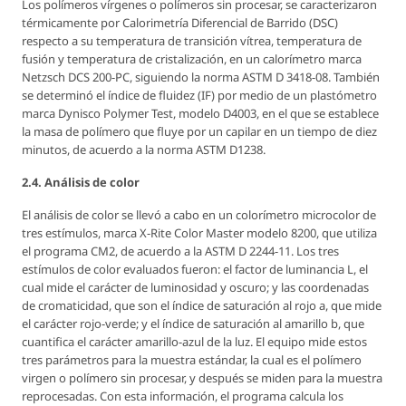
Los polímeros vírgenes o polímeros sin procesar, se caracterizaron
térmicamente por Calorimetría Diferencial de Barrido (DSC)
respecto a su temperatura de transición vítrea, temperatura de
fusión y temperatura de cristalización, en un calorímetro marca
Netzsch DCS 200-PC, siguiendo la norma ASTM D 3418-08. También
se determinó el índice de fluidez (IF) por medio de un plastómetro
marca Dynisco Polymer Test, modelo D4003, en el que se establece
la masa de polímero que fluye por un capilar en un tiempo de diez
minutos, de acuerdo a la norma ASTM D1238.
2.4. Análisis de color
El análisis de color se llevó a cabo en un colorímetro microcolor de
tres estímulos, marca X-Rite Color Master modelo 8200, que utiliza
el programa CM2, de acuerdo a la ASTM D 2244-11. Los tres
estímulos de color evaluados fueron: el factor de luminancia L, el
cual mide el carácter de luminosidad y oscuro; y las coordenadas
de cromaticidad, que son el índice de saturación al rojo a, que mide
el carácter rojo-verde; y el índice de saturación al amarillo b, que
cuantifica el carácter amarillo-azul de la luz. El equipo mide estos
tres parámetros para la muestra estándar, la cual es el polímero
virgen o polímero sin procesar, y después se miden para la muestra
reprocesadas. Con esta información, el programa calcula los