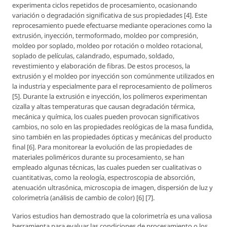
experimenta ciclos repetidos de procesamiento, ocasionando
variación o degradación significativa de sus propiedades [4]. Este
reprocesamiento puede efectuarse mediante operaciones como la
extrusión, inyección, termoformado, moldeo por compresión,
moldeo por soplado, moldeo por rotación o moldeo rotacional,
soplado de películas, calandrado, espumado, soldado,
revestimiento y elaboración de fibras. De estos procesos, la
extrusión y el moldeo por inyección son comúnmente utilizados en
la industria y especialmente para el reprocesamiento de polímeros
[5]. Durante la extrusión e inyección, los polímeros experimentan
cizalla y altas temperaturas que causan degradación térmica,
mecánica y química, los cuales pueden provocan significativos
cambios, no solo en las propiedades reológicas de la masa fundida,
sino también en las propiedades ópticas y mecánicas del producto
final [6]. Para monitorear la evolución de las propiedades de
materiales poliméricos durante su procesamiento, se han
empleado algunas técnicas, las cuales pueden ser cualitativas o
cuantitativas, como la reología, espectroscopia de absorción,
atenuación ultrasónica, microscopia de imagen, dispersión de luz y
colorimetría (análisis de cambio de color) [6] [7].
Varios estudios han demostrado que la colorimetría es una valiosa
herramienta para evaluar las condiciones de procesamiento o los