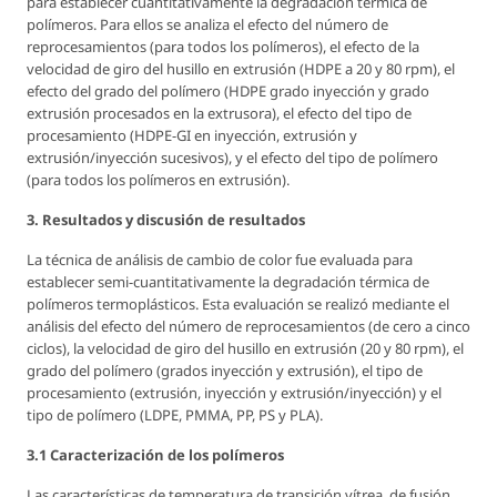
para establecer cuantitativamente la degradación térmica de
polímeros. Para ellos se analiza el efecto del número de
reprocesamientos (para todos los polímeros), el efecto de la
velocidad de giro del husillo en extrusión (HDPE a 20 y 80 rpm), el
efecto del grado del polímero (HDPE grado inyección y grado
extrusión procesados en la extrusora), el efecto del tipo de
procesamiento (HDPE-GI en inyección, extrusión y
extrusión/inyección sucesivos), y el efecto del tipo de polímero
(para todos los polímeros en extrusión).
3. Resultados y discusión de resultados
La técnica de análisis de cambio de color fue evaluada para
establecer semi-cuantitativamente la degradación térmica de
polímeros termoplásticos. Esta evaluación se realizó mediante el
análisis del efecto del número de reprocesamientos (de cero a cinco
ciclos), la velocidad de giro del husillo en extrusión (20 y 80 rpm), el
grado del polímero (grados inyección y extrusión), el tipo de
procesamiento (extrusión, inyección y extrusión/inyección) y el
tipo de polímero (LDPE, PMMA, PP, PS y PLA).
3.1 Caracterización de los polímeros
Las características de temperatura de transición vítrea, de fusión,