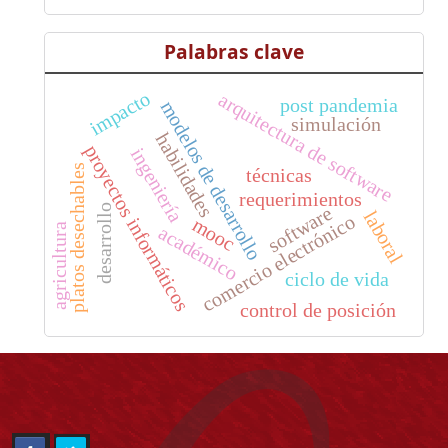
Palabras clave
impacto
arquitectura de software
post pandemia
modelos de desarrollo
simulación
habilidades
proyectos informáticos
ingeniería
platos desechables
técnicas
requerimientos
desarrollo
software
laboral
comercio electrónico
mooc
agricultura
académico
ciclo de vida
control de posición