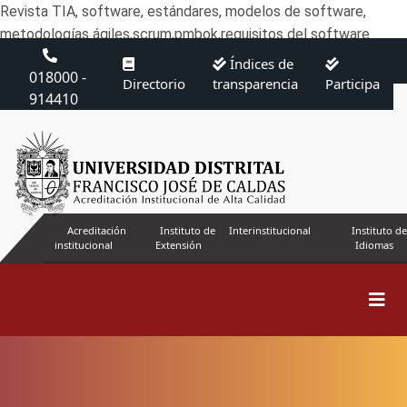
Revista TIA, software, estándares, modelos de software,
metodologías ágiles,scrum,pmbok,requisitos del software
Índices de
018000 -
Directorio
transparencia
Participa
914410
Acreditación
Instituto de
Interinstitucional
Instituto de
institucional
Extensión
Idiomas