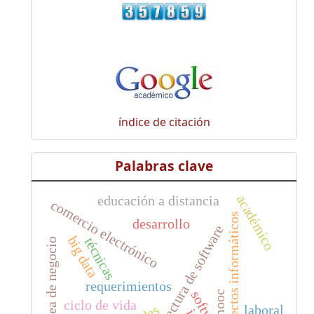
índice de citación
Palabras clave
académico
educación a distancia
comercio electrónico
proyectos informáticos
desarrollo
arquitectura de software
big data
técnicas
idea de negocio
requerimientos
software
mooc
ciclo de vida
laboral