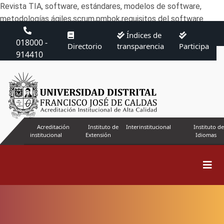
Revista TIA, software, estándares, modelos de software,
metodologías ágiles,scrum,pmbok,requisitos del software
Índices de
018000 -
Directorio
transparencia
Participa
914410
Acreditación
Instituto de
Interinstitucional
Instituto de
institucional
Extensión
Idiomas