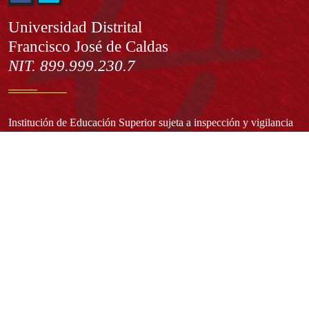
Información
Universidad Distrital
Francisco José de Caldas
NIT. 899.999.230.7
Institución de Educación Superior sujeta a inspección y vigilancia
por el Ministerio de Educación Nacional
Acuerdo de creación N° 10 de 1948 del Concejo de Bogotá
Acreditación Institucional de Alta Calidad - Resolución N° 023653
del 10 de diciembre del 2021
Redes sociales