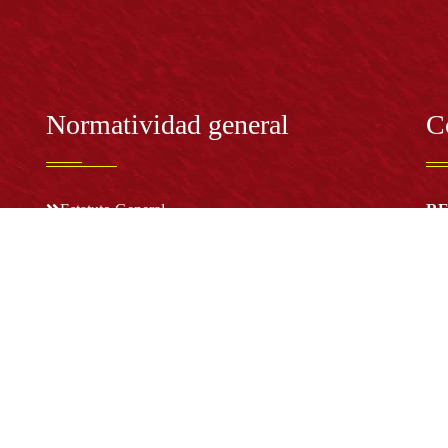
Normatividad general
C
Estatuto General
RE
Proyecto Universitario Institucional - PUI
Rec
rec
n y
Normatividad académica
C
Bog
Cód
Derechos pecuniarios
ión
Estatuto Estudiantil
(+
Estatuto Docente