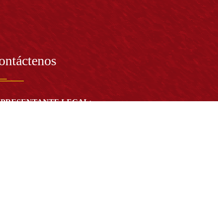
ontáctenos
PRESENTANTE LEGAL:
tor Dr. José Andelfo Lizcano Caro
toria@udistrital.edu.co
alle 13 # 31 -75
otá D.C. - República de Colombia
igo Postal:
111611 - 111611537
Atención a usuarios del Centro De Relevo:
57) 6013238314
(+57) 6013239300
ext: 1421 - (+57) 6013238340