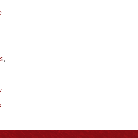
9
N
ES
,
y
O