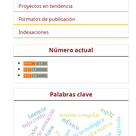
Proyectos en tendencia
Formatos de publicación
Indexaciones
Número actual
Palabras clave
latencia
esp32
bajo costo
terreno irregular
mÉxico
formación tecnológica
robot agrícola
ortofotos
agitador
uav
yolo