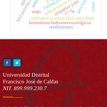
herramienta de anotación
educación en informática
precisión
etiquetas yolo
iot
mqtt
fft
inteligencia emocional percibida
fenómenos hidrometeorológicos
rendimiento
Información
Universidad Distrital
Francisco José de Caldas
NIT. 899.999.230.7