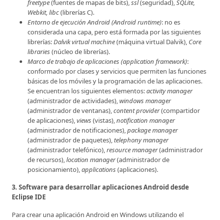
freetype
(fuentes de mapas de bits),
ssl
(seguridad),
SQLite,
Webkit, libc
(librerías C).
Entorno de ejecución Android (Android runtime)
: no es
considerada una capa, pero está formada por las siguientes
librerías:
Dalvik virtual machine
(máquina virtual Dalvik),
Core
libraries
(núcleo de librerías).
Marco de trabajo de aplicaciones (application framework)
:
conformado por clases y servicios que permiten las funciones
básicas de los móviles y la programación de las aplicaciones.
Se encuentran los siguientes elementos:
activity manager
(administrador de actividades),
windows manager
(administrador de ventanas),
content provider
(compartidor
de aplicaciones),
views
(vistas),
notification manager
(administrador de notificaciones),
package manager
(administrador de paquetes),
telephony manager
(administrador telefónico),
resource manager
(administrador
de recursos),
location manager
(administrador de
posicionamiento),
applications
(aplicaciones).
3. Software para desarrollar aplicaciones Android desde
Eclipse IDE
Para crear una aplicación Android en Windows utilizando el