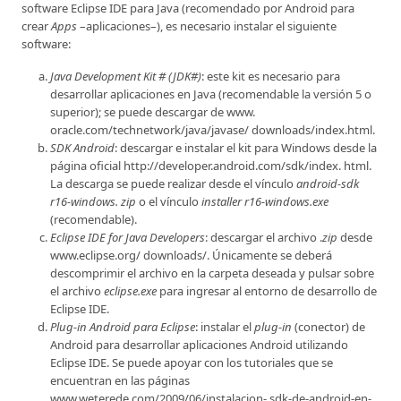
software Eclipse IDE para Java (recomendado por Android para
crear
Apps
–aplicaciones–), es necesario instalar el siguiente
software:
Java Development Kit # (JDK#)
: este kit es necesario para
desarrollar aplicaciones en Java (recomendable la versión 5 o
superior); se puede descargar de www.
oracle.com/technetwork/java/javase/ downloads/index.html.
SDK Android
: descargar e instalar el kit para Windows desde la
página oficial http://developer.android.com/sdk/index. html.
La descarga se puede realizar desde el vínculo
android-sdk
r16-windows. zip
o el vínculo
installer r16-windows.exe
(recomendable).
Eclipse IDE for Java Developers
: descargar el archivo .
zip
desde
www.eclipse.org/ downloads/. Únicamente se deberá
descomprimir el archivo en la carpeta deseada y pulsar sobre
el archivo
eclipse.exe
para ingresar al entorno de desarrollo de
Eclipse IDE.
Plug-in Android para Eclipse
: instalar el
plug-in
(conector) de
Android para desarrollar aplicaciones Android utilizando
Eclipse IDE. Se puede apoyar con los tutoriales que se
encuentran en las páginas
www.weterede.com/2009/06/instalacion- sdk-de-android-en-