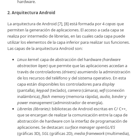
hardware.
2. Arquitectura Android
La arquitectura de Android [7], [8] está formada por 4
capas
que
permiten la generación de aplicaciones. El acceso a cada capa se
realiza por intermedio de librerías, en las cuales cada capa puede
utilizar los elementos de la capa inferior para realizar sus funciones.
Las capas de la arquitectura Android son:
Linux kernel
: capa de abstracción del hardware
(hardware
abstraction layer)
que permite que las aplicaciones accedan a
través de controladores
(drivers)
asumiendo la administración
de los recursos del teléfono y del sistema operativo. En esta
capa están disponibles los controladores para
display
(pantalla),
keypad
(teclado),
camera
(cámara),
wifi
(conexión
inalámbrica),
flash memory
(memoria rápida),
audio, binder
y
power management
(administrador de energía).
Librerías (libraries)
: bibliotecas de Android escritas en C/ C++,
que se encargan de realizar la comunicación entre la capa de
abstracción de hardware con la interfaz de programación de
aplicaciones. Se destacan:
surface manager
openGL/ES
(gráficas 3D),
SGL
(gráficas 2D),
media framework
(multimedia),