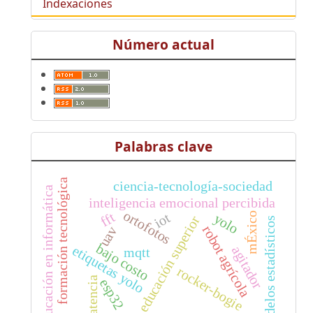
Indexaciones
Número actual
Palabras clave
formación tecnológica
ciencia-tecnología-sociedad
educación en informática
inteligencia emocional percibida
ortofotos
fft
iot
mÉxico
yolo
educación superior
modelos estadísticos
robot agrícola
uav
bajo costo
etiquetas yolo
agitador
mqtt
rocker-bogie
latencia
esp32