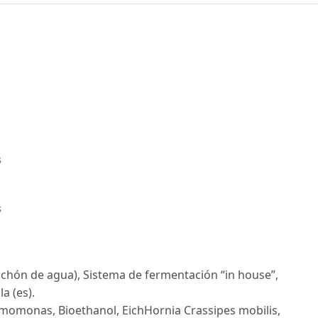
s
s
uchón de agua), Sistema de fermentación “in house”,
a (es).
ymomonas, Bioethanol, EichHornia Crassipes mobilis,