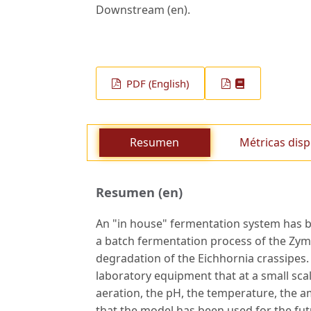
Downstream (en).
PDF (English)
Resumen
Métricas disp
Resumen (en)
An "in house" fermentation system has b
a batch fermentation process of the Zy
degradation of the Eichhornia crassipes.
laboratory equipment that at a small scal
aeration, the pH, the temperature, the a
that the model has been used for the fut