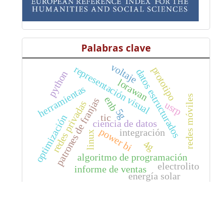
Palabras clave
voltaje
representación visual
prototipo
datos estructurados
python
lorawan
herramientas
redes móviles
enb
patrones de franjas
redes privadas
usrp
5g
tic
optimización
ciencia de datos
power bi
integración
linux
4g
algoritmo de programación
electrolito
informe de ventas
energía solar
Redes Sociales