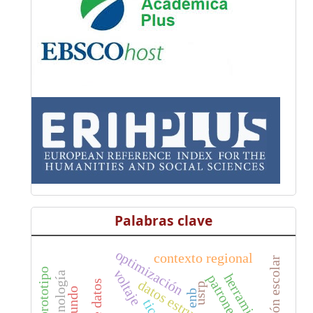
Palabras clave
optimización
contexto regional
prototipo
voltaje
herramientas
datos estructurados
usrp
enb
tic