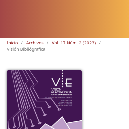
Inicio
/
Archivos
/
Vol. 17 Núm. 2 (2023)
/
Visión Bibliógrafica