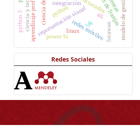
modelo de gestión escolar
ciencia y tecnología
patrones de franjas
ciencia de datos
aprendizaje profundo
integración
python
representación visual
python 3
4g
redes móviles
5g
lorawan
linux
power bi
Redes Sociales