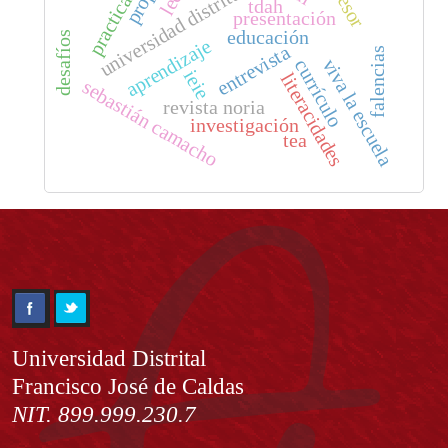
practicante
universidad distrital
tdah
presentación
educación
desafíos
aprendizaje
entrevista
falencias
viva la escuela
currículo
ieie
literacidades
sebastián camacho
revista noria
investigación
tea
Información
Universidad Distrital
Francisco José de Caldas
NIT. 899.999.230.7