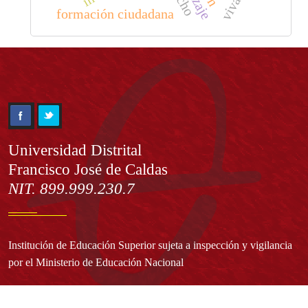
formación ciudadana
Información
Universidad Distrital
Francisco José de Caldas
NIT. 899.999.230.7
Institución de Educación Superior sujeta a inspección y vigilancia
por el Ministerio de Educación Nacional
Acuerdo de creación N° 10 de 1948 del Concejo de Bogotá
Acreditación Institucional de Alta Calidad - Resolución N° 023653