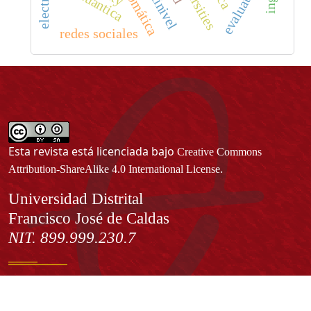
universities
evaluation
cuántica
redes sociales
Esta revista está licenciada bajo
Creative Commons
.
Attribution-ShareAlike 4.0 International License
Información
Universidad Distrital
Francisco José de Caldas
NIT. 899.999.230.7
Institución de Educación Superior sujeta a inspección y vigilancia