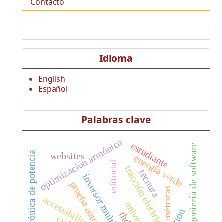
Contacto
Idioma
English
Español
Palabras clave
optimización armónica
estudiante
ingeniería de software
electrónica de potencia
websites
energía verde
editorial
tracción eléctrica
tecnura
inversor multinivel
prueba automática
métricas
accessibility
thd