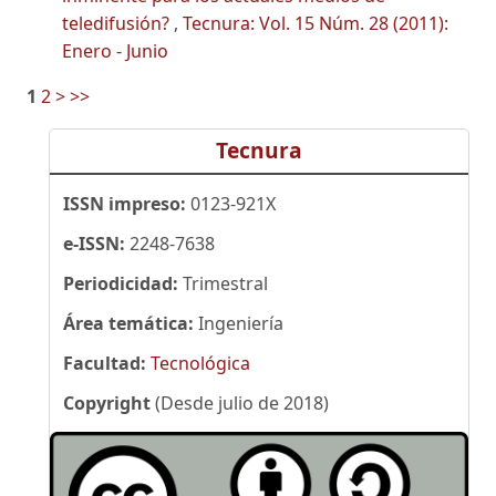
teledifusión?
,
Tecnura: Vol. 15 Núm. 28 (2011):
Enero - Junio
1
2
>
>>
Tecnura
ISSN impreso:
0123-921X
e-ISSN:
2248-7638
Periodicidad:
Trimestral
Área temática:
Ingeniería
Facultad:
Tecnológica
Copyright
(Desde julio de 2018)