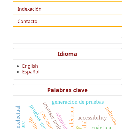
Indexación
Contacto
Idioma
English
Español
Palabras clave
generación de pruebas
inversor multinivel
pruebas automatizadas
métricas
tracción eléctrica
editorial
accessibility
thd
cuántica