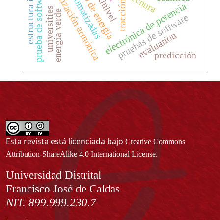
estructura intelectual
consumo de energía
optimización armónica
prueba de software
tecnura
electrónica de potencia
universities
energía verde
pruebas de software
evaluation
predicción
Esta revista está licenciada bajo
Creative Commons
.
Attribution-ShareAlike 4.0 International License
Información
Universidad Distrital
Francisco José de Caldas
NIT. 899.999.230.7