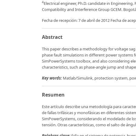
4
Electrical engineer, Ph.D. candidate in Engineering. 
Compatibility and Interference Group GCEM. Bogotá
Fecha de recepción: 7 de abril de 2012 Fecha de ace
Abstract
This paper describes a methodology for voltage sag 
phase fault simulations in different power systems 
SimPowerSystems toolbox, and also considering elec
characteristics, such as phase-angle jump and shape
Key words:
Matlab/Simulink, protection system, pow
Resumen
Este artículo describe una metodología para caracte
de fallas trifásicas y monofásicas en diferentes sis
SimPowerSystems, considerando el modelado de los s
tensión. Otras características, como el salto de ángul
Palabras clave:
falla en el sistema de potencia, hue