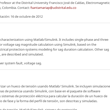
Profesor at the Distrital University Francisco José de Caldas, Electromagnetic
, Colombia. Contact:
fsantamariap@udistrital.edu.co
ptación: 16 de octubre de 2012
characterization using Matlab/Simulink. It includes single-phase and three-
for voltage sag magnitude calculation using Simulink, based on the
trical protection-systems modeling for sag duration calculation. Other sag
, are described and simulated.
er system fault, voltage sag.
rizar un hueco de tensión usando Matlab/ Simulink. Se incluyen simulacione
temas de potencia usando Simulink, con base en el paquete de software
istemas de protección eléctrica para calcular la duración de un hueco de
o de fase y la forma del perfil de tensión, son descritas y simuladas.
co de tensión, Matlab/Simulink, sistema de protección.