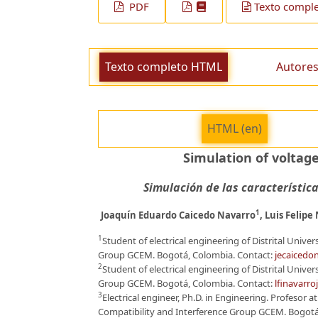
PDF
Texto comple
Texto completo HTML
Autores
HTML (en)
Simulation of voltag
Simulación de las característic
1
Joaquín Eduardo Caicedo Navarro
, Luis Felipe
1
Student of electrical engineering of Distrital Unive
Group GCEM. Bogotá, Colombia. Contact:
jecaicedon
2
Student of electrical engineering of Distrital Unive
Group GCEM. Bogotá, Colombia. Contact:
lfinavarro
3
Electrical engineer, Ph.D. in Engineering. Profesor a
Compatibility and Interference Group GCEM. Bogotá