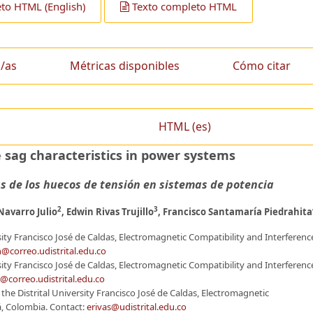
to HTML (English)
Texto completo HTML
/as
Métricas disponibles
Cómo citar
HTML (es)
e sag characteristics in power systems
as de los huecos de tensión en sistemas de potencia
2
3
 Navarro Julio
, Edwin Rivas Trujillo
, Francisco Santamaría Piedrahita
rsity Francisco José de Caldas, Electromagnetic Compatibility and Interferenc
@correo.udistrital.edu.co
rsity Francisco José de Caldas, Electromagnetic Compatibility and Interferenc
j@correo.udistrital.edu.co
t the Distrital University Francisco José de Caldas, Electromagnetic
, Colombia. Contact:
erivas@udistrital.edu.co