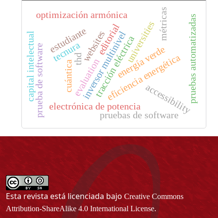
métricas
optimización armónica
pruebas automatizadas
universities
editorial
estudiante
websites
inversor multinivel
capital intelectual
tracción eléctrica
tecnura
prueba de software
energía verde
eficiencia energética
thd
evaluation
cuántica
accessibility
electrónica de potencia
pruebas de software
Esta revista está licenciada bajo
Creative Commons
.
Attribution-ShareAlike 4.0 International License