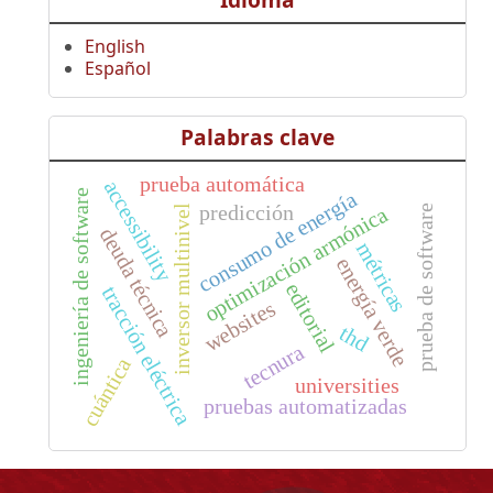
English
Español
Palabras clave
prueba automática
accessibility
ingeniería de software
consumo de energía
predicción
optimización armónica
inversor multinivel
prueba de software
deuda técnica
métricas
energía verde
editorial
tracción eléctrica
websites
thd
tecnura
cuántica
universities
pruebas automatizadas