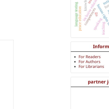
fun
knowledge
inclusive education
language testing
human rights
peace education
competences
re
efl
speaking
teaching
Inform
For Readers
For Authors
For Librarians
partner 