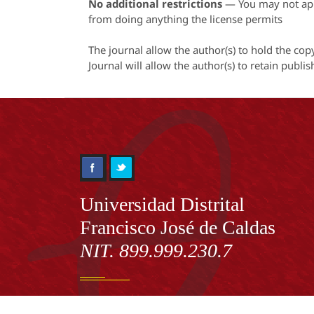
No additional restrictions
— You may not app
from doing anything the license permits
The journal allow the author(s) to hold the cop
Journal will
allow the author(s) to retain publis
Información
Universidad Distrital
Francisco José de Caldas
NIT. 899.999.230.7
Institución de Educación Superior sujeta a inspecció