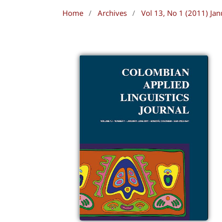
Home
/
Archives
/
Vol 13, No 1 (2011) Jan