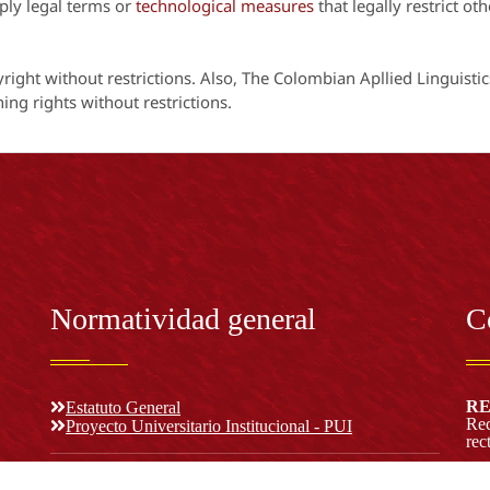
ly legal terms or
technological measures
that legally restrict oth
yright without restrictions. Also, The Colombian Apllied Linguistic
hing rights without restrictions.
Normatividad general
C
RE
Estatuto General
Rec
Proyecto Universitario Institucional - PUI
rec
Normatividad académica
n y