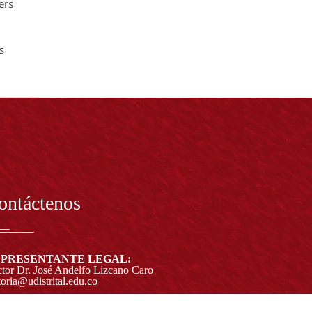
ers
s
ontáctenos
PRESENTANTE LEGAL:
tor Dr. José Andelfo Lizcano Caro
toria@udistrital.edu.co