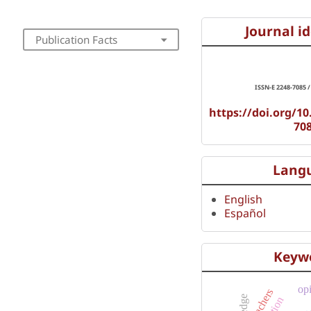
Journal id
Publication Facts
ISSN-E 2248-7085 /
https://doi.org/10
70
Lang
English
Español
Keyw
tert
op
teachers