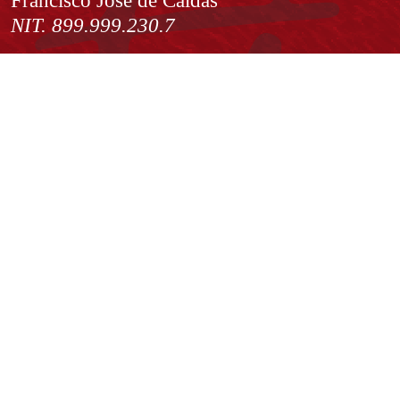
NIT. 899.999.230.7
Institución de Educación Superior sujeta a inspección y vigilancia
por el Ministerio de Educación Nacional
Acuerdo de creación N° 10 de 1948 del Concejo de Bogotá
Acreditación Institucional de Alta Calidad - Resolución N° 023653
del 10 de diciembre del 2021
Redes sociales
Normatividad general