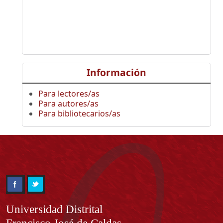
Información
Para lectores/as
Para autores/as
Para bibliotecarios/as
Información
Universidad Distrital
Francisco José de Caldas