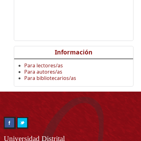
Información
Para lectores/as
Para autores/as
Para bibliotecarios/as
Información
Universidad Distrital