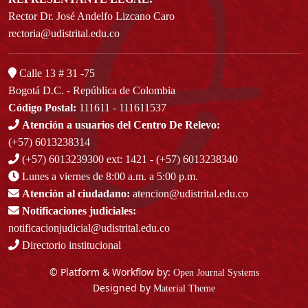
Rector Dr. José Andelfo Lizcano Caro
rectoria@udistrital.edu.co
Calle 13 # 31 -75
Bogotá D.C. - República de Colombia
Código Postal:
111611 - 111611537
Atención a usuarios del Centro De Relevo:
(+57) 6013238314
(+57) 6013239300
ext: 1421 - (+57) 6013238340
Lunes a viernes de 8:00 a.m. a 5:00 p.m.
Atención al ciudadano:
atencion@udistrital.edu.co
Notificaciones judiciales:
notificacionjudicial@udistrital.edu.co
Directorio institucional
© Platform & Workflow by:
Open Journal Systems
Designed by
Material Theme