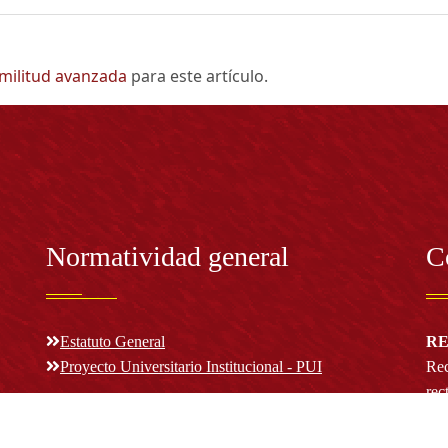
imilitud avanzada
para este artículo.
Normatividad general
C
Estatuto General
RE
Proyecto Universitario Institucional - PUI
Rec
rec
n y
Normatividad académica