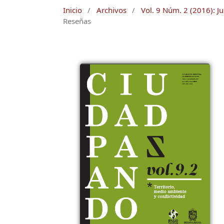
Inicio
/
Archivos
/
Vol. 9 Núm. 2 (2016): Ju
Reseñas