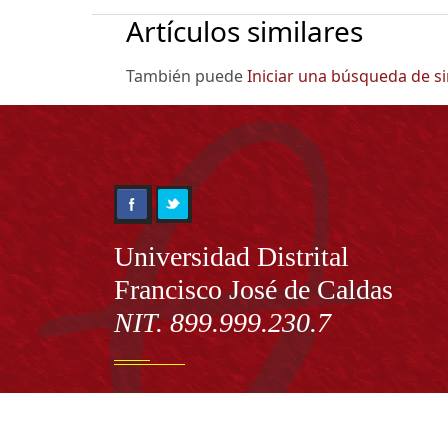
Artículos similares
También puede
Iniciar una búsqueda de s
Información
Universidad Distrital
Francisco José de Caldas
NIT. 899.999.230.7
Institución de Educación Superior sujeta a inspecció
vigilancia por el Ministerio de Educación Nacional