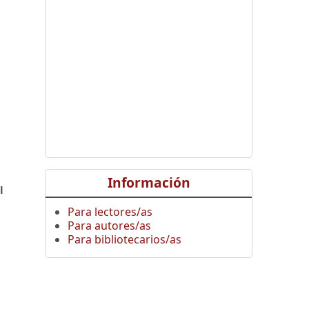
,
Información
l
Para lectores/as
Para autores/as
Para bibliotecarios/as