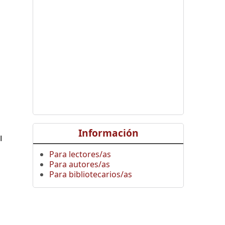
,
Información
l
Para lectores/as
Para autores/as
Para bibliotecarios/as