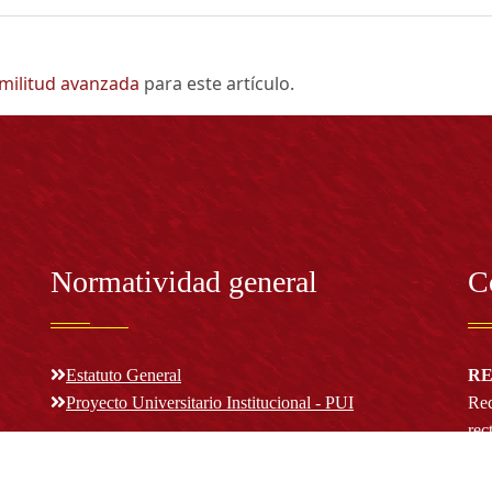
imilitud avanzada
para este artículo.
Normatividad general
C
Estatuto General
RE
Proyecto Universitario Institucional - PUI
Rec
rec
n y
Normatividad académica