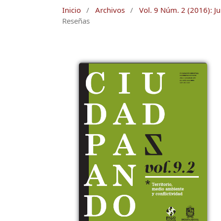
Inicio
/
Archivos
/
Vol. 9 Núm. 2 (2016): Ju
Reseñas