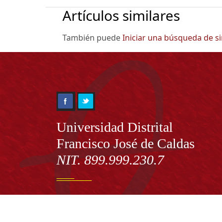
Artículos similares
También puede
Iniciar una búsqueda de s
Información
Universidad Distrital
Francisco José de Caldas
NIT. 899.999.230.7
Institución de Educación Superior sujeta a inspecció
vigilancia por el Ministerio de Educación Nacional