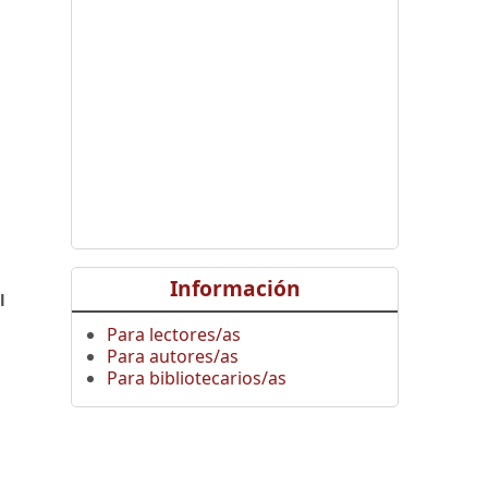
,
Información
l
Para lectores/as
Para autores/as
Para bibliotecarios/as