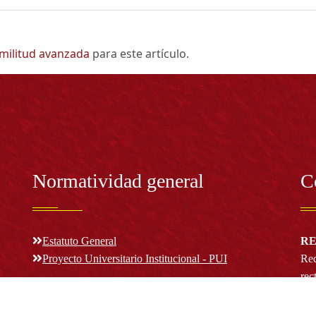
imilitud avanzada
para este artículo.
Normatividad general
C
Estatuto General
RE
Proyecto Universitario Institucional - PUI
Rec
rec
n y
Normatividad académica