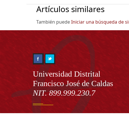
Artículos similares
También puede
Iniciar una búsqueda de s
Información
Universidad Distrital
Francisco José de Caldas
NIT. 899.999.230.7
Institución de Educación Superior sujeta a inspecció
vigilancia por el Ministerio de Educación Nacional