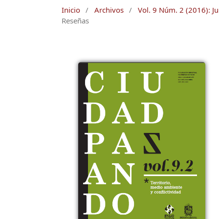
Inicio
/
Archivos
/
Vol. 9 Núm. 2 (2016): Ju
Reseñas