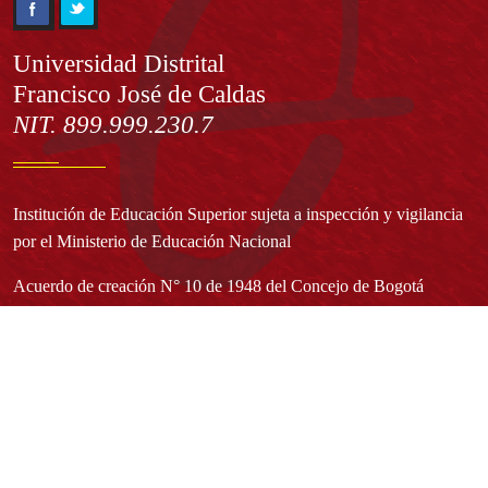
Información
Universidad Distrital
Francisco José de Caldas
NIT. 899.999.230.7
Institución de Educación Superior sujeta a inspección y vigilancia
por el Ministerio de Educación Nacional
Acuerdo de creación N° 10 de 1948 del Concejo de Bogotá
Acreditación Institucional de Alta Calidad - Resolución N° 023653
del 10 de diciembre del 2021
Redes sociales