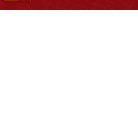
Normatividad general
Estatuto General
Proyecto Universitario Institucional - PUI
Normatividad académica
Derechos pecuniarios
Estatuto Estudiantil
Estatuto Docente
Estatuto Académico