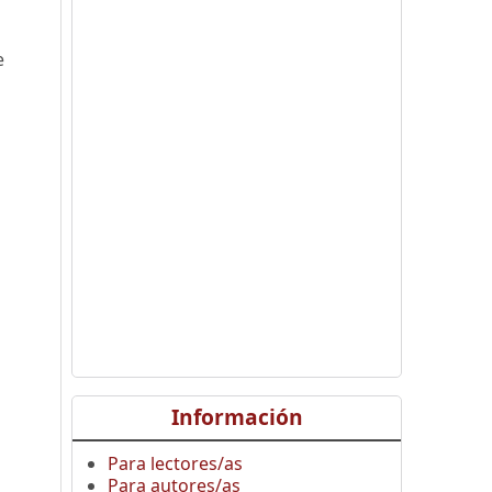
e
Información
Para lectores/as
Para autores/as