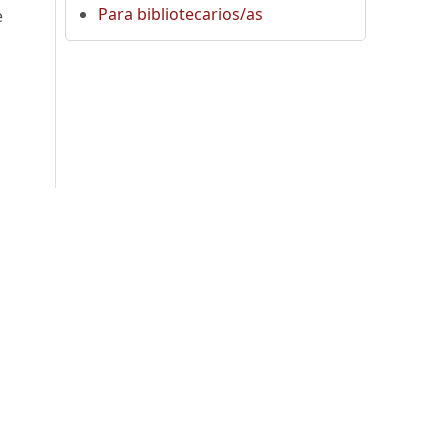
Para bibliotecarios/as
e
,