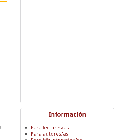
o
Información
g
Para lectores/as
Para autores/as