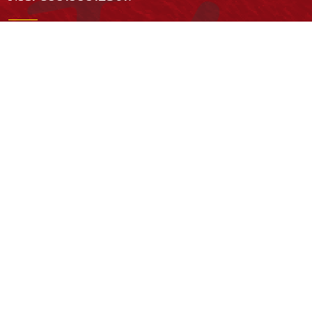
Institución de Educación Superior sujeta a inspección y vigilancia
por el Ministerio de Educación Nacional
Acuerdo de creación N° 10 de 1948 del Concejo de Bogotá
Acreditación Institucional de Alta Calidad - Resolución N° 023653
del 10 de diciembre del 2021
Redes sociales
Normatividad general