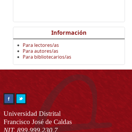
Información
Para lectores/as
Para autores/as
Para bibliotecarios/as
Información
Universidad Distrital
Francisco José de Caldas
NIT. 899.999.230.7