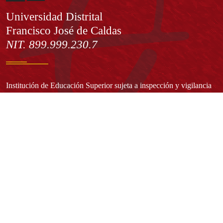
Información
Universidad Distrital
Francisco José de Caldas
NIT. 899.999.230.7
Institución de Educación Superior sujeta a inspección y vigilancia
por el Ministerio de Educación Nacional
Acuerdo de creación N° 10 de 1948 del Concejo de Bogotá
Acreditación Institucional de Alta Calidad - Resolución N° 023653
del 10 de diciembre del 2021
Redes sociales