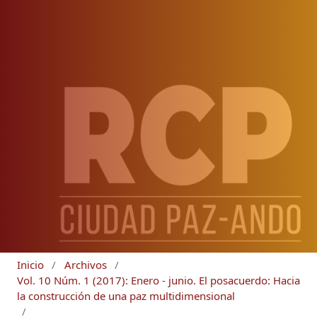
Inicio
/
Archivos
/
Vol. 10 Núm. 1 (2017): Enero - junio. El posacuerdo: Hacia
la construcción de una paz multidimensional
/