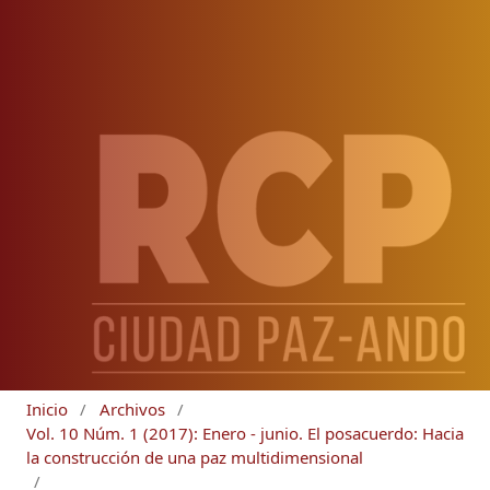
Inicio
/
Archivos
/
Vol. 10 Núm. 1 (2017): Enero - junio. El posacuerdo: Hacia
la construcción de una paz multidimensional
/