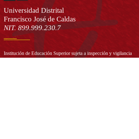
Información
Universidad Distrital
Francisco José de Caldas
NIT. 899.999.230.7
Institución de Educación Superior sujeta a inspección y vigilancia
por el Ministerio de Educación Nacional
Acuerdo de creación N° 10 de 1948 del Concejo de Bogotá
Acreditación Institucional de Alta Calidad - Resolución N° 023653
del 10 de diciembre del 2021
Redes sociales