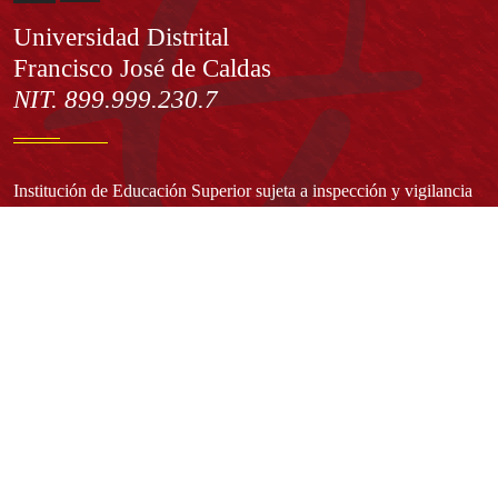
Información
Universidad Distrital
Francisco José de Caldas
NIT. 899.999.230.7
Institución de Educación Superior sujeta a inspección y vigilancia
por el Ministerio de Educación Nacional
Acuerdo de creación N° 10 de 1948 del Concejo de Bogotá
Acreditación Institucional de Alta Calidad - Resolución N° 023653
del 10 de diciembre del 2021
Redes sociales