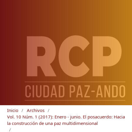
Inicio
/
Archivos
/
Vol. 10 Núm. 1 (2017): Enero - junio. El posacuerdo: Hacia
la construcción de una paz multidimensional
/