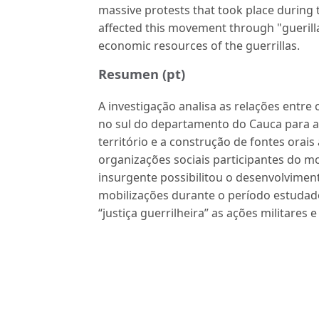
massive protests that took place during t
affected this movement through "guerilla
economic resources of the guerrillas.
Resumen (pt)
A investigação analisa as relações entr
no sul do departamento do Cauca para a d
território e a construção de fontes orais
organizações sociais participantes do m
insurgente possibilitou o desenvolvim
mobilizações durante o período estuda
“justiça guerrilheira” as ações militares