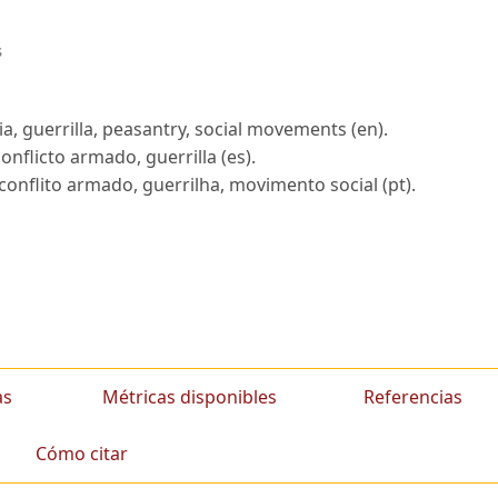
s
a, guerrilla, peasantry, social movements (en).
nflicto armado, guerrilla (es).
onflito armado, guerrilha, movimento social (pt).
as
Métricas disponibles
Referencias
Cómo citar