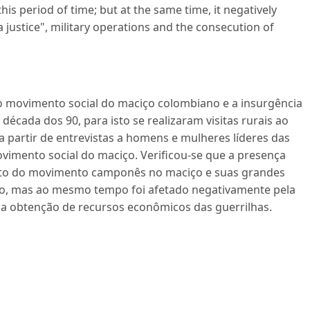
his period of time; but at the same time, it negatively
 justice", military operations and the consecution of
e o movimento social do maciço colombiano e a insurgência
écada dos 90, para isto se realizaram visitas rurais ao
 a partir de entrevistas a homens e mulheres líderes das
ovimento social do maciço. Verificou-se que a presença
ento do movimento camponês no maciço e suas grandes
do, mas ao mesmo tempo foi afetado negativamente pela
 e a obtenção de recursos econômicos das guerrilhas.