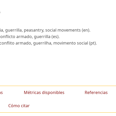
s
a, guerrilla, peasantry, social movements (en).
nflicto armado, guerrilla (es).
onflito armado, guerrilha, movimento social (pt).
as
Métricas disponibles
Referencias
Cómo citar