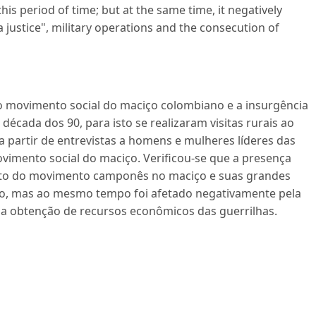
his period of time; but at the same time, it negatively
 justice", military operations and the consecution of
e o movimento social do maciço colombiano e a insurgência
écada dos 90, para isto se realizaram visitas rurais ao
 a partir de entrevistas a homens e mulheres líderes das
ovimento social do maciço. Verificou-se que a presença
ento do movimento camponês no maciço e suas grandes
do, mas ao mesmo tempo foi afetado negativamente pela
 e a obtenção de recursos econômicos das guerrilhas.