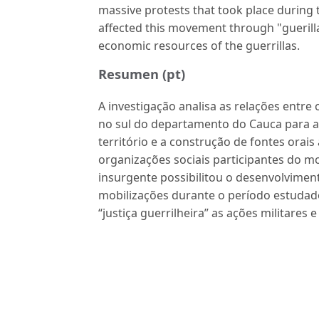
massive protests that took place during t
affected this movement through "guerilla
economic resources of the guerrillas.
Resumen (pt)
A investigação analisa as relações entr
no sul do departamento do Cauca para a d
território e a construção de fontes orais
organizações sociais participantes do m
insurgente possibilitou o desenvolvim
mobilizações durante o período estuda
“justiça guerrilheira” as ações militares