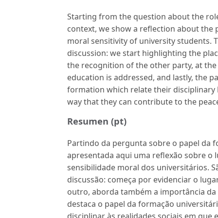
Starting from the question about the rol
context, we show a reflection about the p
moral sensitivity of university students.
discussion: we start highlighting the pla
the recognition of the other party, at th
education is addressed, and lastly, the p
formation which relate their disciplinary
way that they can contribute to the peac
Resumen (pt)
Partindo da pergunta sobre o papel da f
apresentada aqui uma reflexão sobre o l
sensibilidade moral dos universitários.
discussão: começa por evidenciar o luga
outro, aborda também a importância da se
destaca o papel da formação universitár
disciplinar às realidades sociais em que