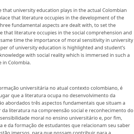
e that university education plays in the actual Colombian
lace that literature occupies in the development of the
 Three fundamental aspects are dealt with, to set the
ce that literature occupies in the social comprehension and
e same time the importance of moral sensitivity in university
aper of university education is highlighted and student’s
 knowledge with social reality which is immersed in such a
e in Colombia.
ormação universitária no atual contexto colombiano, é
ugar que a literatura ocupa no desenvolvimento da
 São abordados três aspectos fundamentais que situam a
r da literatura na compreensão social e reconhecimento do
nsibilidade moral no ensino universitário e, por fim,
ia e da formação de estudantes que relacionam seu saber
 estão imersos, para que possam contribuir para a