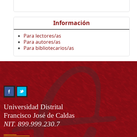
Información
Para lectores/as
Para autores/as
Para bibliotecarios/as
Información
Universidad Distrital
Francisco José de Caldas
NIT. 899.999.230.7