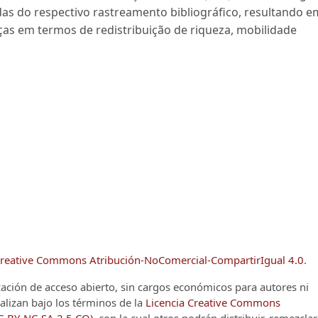
das do respectivo rastreamento bibliográfico, resultando e
ças em termos de redistribuição de riqueza, mobilidade
reative Commons Atribución-NoComercial-CompartirIgual 4.0
.
cación de acceso abierto, sin cargos económicos para autores ni
alizan bajo los términos de la
Licencia Creative Commons
CC-BY-NC-SA 2.5 CO)
, con la cual otros podrán distribuir, remezclar