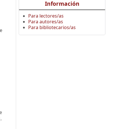
Información
Para lectores/as
Para autores/as
Para bibliotecarios/as
he
e
-