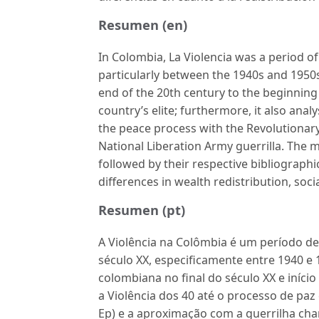
Resumen (en)
In Colombia, La Violencia was a period o
particularly between the 1940s and 1950s.
end of the 20th century to the beginning 
country’s elite; furthermore, it also ana
the peace process with the Revolutionar
National Liberation Army guerrilla. The m
followed by their respective bibliographic
differences in wealth redistribution, socia
Resumen (pt)
A Violência na Colômbia é um período d
século XX, especificamente entre 1940 e 
colombiana no final do século XX e início 
a Violência dos 40 até o processo de pa
Ep) e a aproximação com a guerrilha cha