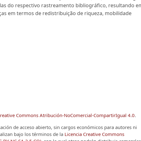
das do respectivo rastreamento bibliográfico, resultando e
ças em termos de redistribuição de riqueza, mobilidade
reative Commons Atribución-NoComercial-CompartirIgual 4.0
.
cación de acceso abierto, sin cargos económicos para autores ni
alizan bajo los términos de la
Licencia Creative Commons
CC-BY-NC-SA 2.5 CO)
, con la cual otros podrán distribuir, remezclar