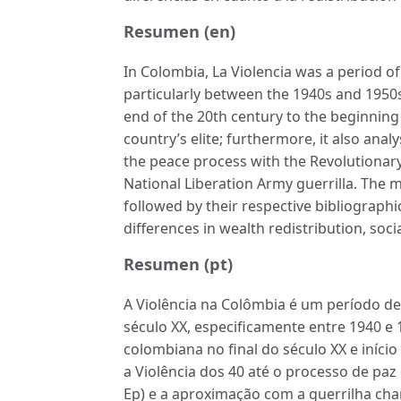
Resumen (en)
In Colombia, La Violencia was a period o
particularly between the 1940s and 1950s.
end of the 20th century to the beginning 
country’s elite; furthermore, it also ana
the peace process with the Revolutionar
National Liberation Army guerrilla. The m
followed by their respective bibliographic
differences in wealth redistribution, socia
Resumen (pt)
A Violência na Colômbia é um período d
século XX, especificamente entre 1940 e 
colombiana no final do século XX e início 
a Violência dos 40 até o processo de pa
Ep) e a aproximação com a guerrilha cha