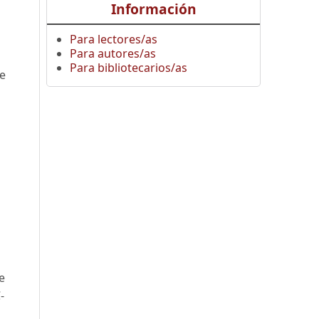
Información
Para lectores/as
Para autores/as
Para bibliotecarios/as
he
e
-