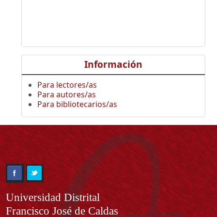
Información
Para lectores/as
Para autores/as
Para bibliotecarios/as
Información
Universidad Distrital
Francisco José de Caldas