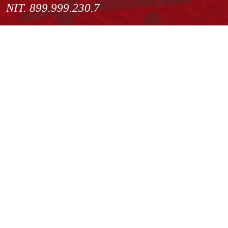
NIT. 899.999.230.7
Institución de Educación Superior sujeta a inspección y vigilancia
por el Ministerio de Educación Nacional
Acuerdo de creación N° 10 de 1948 del Concejo de Bogotá
Acreditación Institucional de Alta Calidad - Resolución N° 023653
del 10 de diciembre del 2021
Redes sociales
Normatividad general